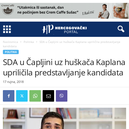
Naslovnica
Politika
SDA u Čapljini uz huškača Kaplana upriličila predstavljanje
kandidata
POLITIKA
SDA u Čapljini uz huškača Kaplana
upriličila predstavljanje kandidata
17 rujna, 2018