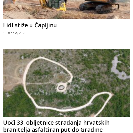
Lidl stiže u Čapljinu
13 srpnja, 2026
Uoči 33. obljetnice stradanja hrvatskih
branitelja asfaltiran put do Gradine