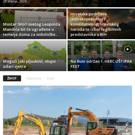
23 srpnja, 2026
Hrvatska podržava
jednakopravnost i
Mostar: Moći svetog Leopolda
konstitutivnost hrvatskog
Mandića bit će ugrađene u
naroda te izbor legitimnih
temelje doma za onkološke...
predstavnika u BiH
Mogući jaki pljuskovi, olujni
Na Buni održan 1. HERC UŠTIPAK
udari vjetra
FEST
ŽIVOT
Naslovnica
Život