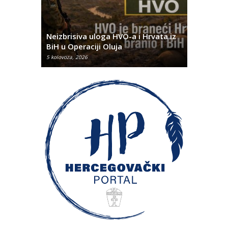
Pobjednič
rna u
Neizbrisiva uloga HVO-a i Hrvata iz
za dvije 
BiH u Operaciji Oluja
najtežem
5 kolovoza, 2026
5 kolovoza, 2