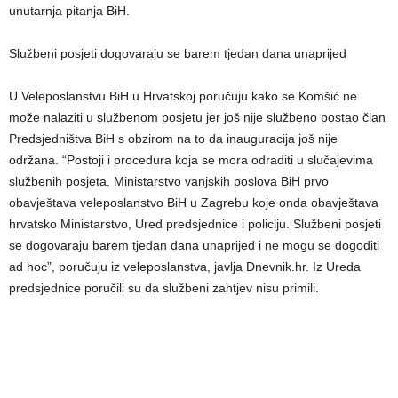
unutarnja pitanja BiH.
Službeni posjeti dogovaraju se barem tjedan dana unaprijed
U Veleposlanstvu BiH u Hrvatskoj poručuju kako se Komšić ne
može nalaziti u službenom posjetu jer još nije službeno postao član
Predsjedništva BiH s obzirom na to da inauguracija još nije
održana. “Postoji i procedura koja se mora odraditi u slučajevima
službenih posjeta. Ministarstvo vanjskih poslova BiH prvo
obavještava veleposlanstvo BiH u Zagrebu koje onda obavještava
hrvatsko Ministarstvo, Ured predsjednice i policiju. Službeni posjeti
se dogovaraju barem tjedan dana unaprijed i ne mogu se dogoditi
ad hoc”, poručuju iz veleposlanstva, javlja Dnevnik.hr. Iz Ureda
predsjednice poručili su da službeni zahtjev nisu primili.