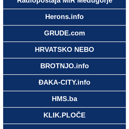
Radiopostaja MIR Međugorje
Herons.info
GRUDE.com
HRVATSKO NEBO
BROTNJO.info
ĐAKA-CITY.info
HMS.ba
KLIK.PLOČE