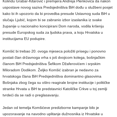
Kolindu Grabar-Kitarović i premijera Andreja Plenkovića da nakon
uspostave novog saziva Predsjedništva BiH dođu u službeni posjet
kako bi ih upozorio da bi provedba presude Ustavnog suda BiH u
slučaju Ljubić, kojom bi se zabranio izbor izaslanika iz svake
županije u nacionalno koncipirani Dom naroda, vodila kršenju
presude Europskog suda za ljudska prava, a koju Hrvatska u
institucijama EU podupire.
Komšić bi trebao 20. ovoga mjeseca položiti prisegu i ponovno
postati član državnoga vrha s još dvojicom kolega, bošnjačkim
članom BiH Predsjedništva Šefikom Džaferovićem i srpskim
Miloradom Dodikom. Željko Komšić izabran je nedavno za
hrvatskoga člana BiH Predsjedništva dominantno glasovima
Bošnjaka zbog čega su oštro reagirale brojne institucije i političke
stranke Hrvata u BiH te predstavnici Katoličke Crkve u toj zemlji
tvrdeći da se radi o preglasavanju.
Jedan od temelja Komšićeve predizborne kampanje bilo je
upozoravanje na navodno uplitanje dužnosnika iz Hrvatske u