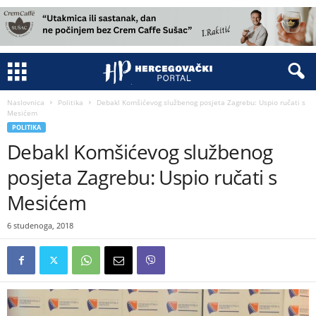
Naslovnica
Politika
Debakl Komšićevog službenog posjeta Zagrebu: Uspio ručati s
Mesićem
POLITIKA
Debakl Komšićevog službenog
posjeta Zagrebu: Uspio ručati s
Mesićem
6 studenoga, 2018