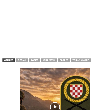
OZNAKE
DEBAKL
POSJET
STIPE MESIĆ
ZAGREB
ZELJKO KOMSIC