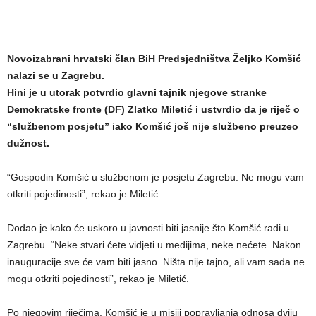
Novoizabrani hrvatski član BiH Predsjedništva Željko Komšić
nalazi se u Zagrebu.
Hini je u utorak potvrdio glavni tajnik njegove stranke
Demokratske fronte (DF) Zlatko Miletić i ustvrdio da je riječ o
“službenom posjetu” iako Komšić još nije službeno preuzeo
dužnost.
“Gospodin Komšić u službenom je posjetu Zagrebu. Ne mogu vam
otkriti pojedinosti”, rekao je Miletić.
Dodao je kako će uskoro u javnosti biti jasnije što Komšić radi u
Zagrebu. “Neke stvari ćete vidjeti u medijima, neke nećete. Nakon
inauguracije sve će vam biti jasno. Ništa nije tajno, ali vam sada ne
mogu otkriti pojedinosti”, rekao je Miletić.
Po njegovim riječima, Komšić je u misiji popravljanja odnosa dviju