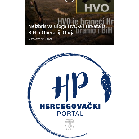
Pobjednič
rna u
Neizbrisiva uloga HVO-a i Hrvata iz
dvije dom
BiH u Operaciji Oluja
najtežem 
5 kolovoza, 2026
5 kolovoza, 20