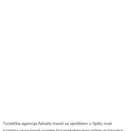
Turistička agencija Adriatic-travel sa sjedištem u Splitu nudi
turistima mogućnost posjete bosanskohercegovačkim gradovima