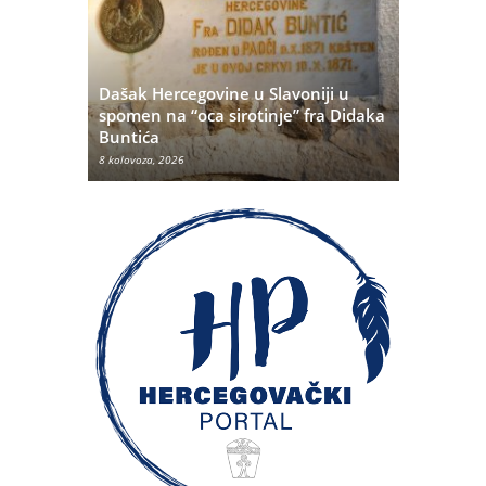
Dašak Hercegovine u Slavoniji u
titutivna
spomen na “oca sirotinje” fra Didaka
Što se ne
Buntića
najvećih 
8 kolovoza, 2026
8 kolovoza, 20