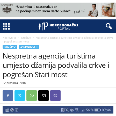
Naslovnica
Društvo
Nespretna agencija turistima umjesto džamija podvalila crkve
i pogrešan Stari most
DRUŠTVO
ZANIMLJIVOSTI
Nespretna agencija turistima
umjesto džamija podvalila crkve i
pogrešan Stari most
22 prosinca, 2018