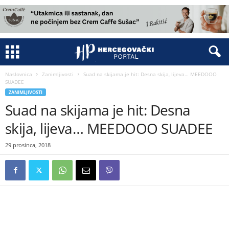
Naslovnica
Zanimljivosti
Suad na skijama je hit: Desna skija, lijeva… MEEDOOO
SUADEE
ZANIMLJIVOSTI
Suad na skijama je hit: Desna
skija, lijeva… MEEDOOO SUADEE
29 prosinca, 2018