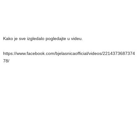
Kako je sve izgledalo pogledajte u videu.
https://www.facebook.com/bjelasnicaofficial/videos/2214373687374
78/