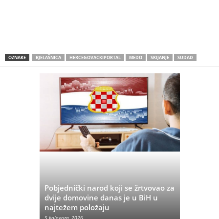
OZNAKE
BJELAŠNICA
HERCEGOVACKIPORTAL
MEDO
SKIJANJE
SUDAD
Pobjednički narod koji se žrtvovao za
rvata iz
dvije domovine danas je u BiH u
Pobjeda u
najtežem položaju
značenje 
5 kolovoza, 2026
5 kolovoza, 20