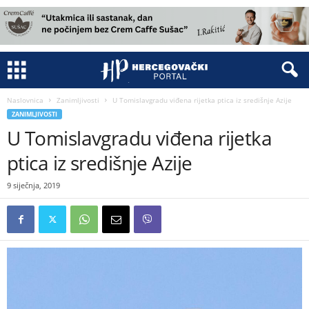
Naslovnica
Zanimljivosti
U Tomislavgradu viđena rijetka ptica iz središnje Azije
ZANIMLJIVOSTI
U Tomislavgradu viđena rijetka
ptica iz središnje Azije
9 siječnja, 2019