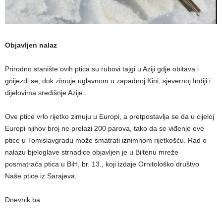
Objavljen nalaz
Prirodno stanište ovih ptica su rubovi tajgi u Aziji gdje obitava i
gnijezdi se, dok zimuje uglavnom u zapadnoj Kini, sjevernoj Indiji i
dijelovima središnje Azije.
Ove ptice vrlo rijetko zimuju u Europi, a pretpostavlja se da u cijeloj
Europi njihov broj ne prelazi 200 parova, tako da se viđenje ove
ptice u Tomislavgradu može smatrati iznimnom rijetkošću. Rad o
nalazu bjeloglave strnadice objavljen je u Biltenu mreže
posmatrača ptica u BiH, br. 13., koji izdaje Ornitološko društvo
Naše ptice iz Sarajeva.
Dnevnik.ba