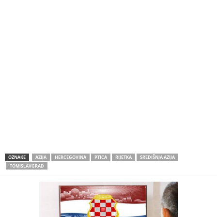
OZNAKE
AZIJA
HERCEGOVINA
PTICA
RIJETKA
SREDIŠNJA AZIJA
TOMISLAVGRAD