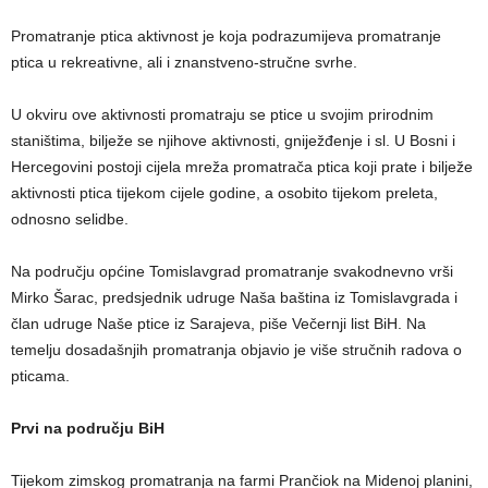
Promatranje ptica aktivnost je koja podrazumijeva promatranje
ptica u rekreativne, ali i znanstveno-stručne svrhe.
U okviru ove aktivnosti promatraju se ptice u svojim prirodnim
staništima, bilježe se njihove aktivnosti, gniježđenje i sl. U Bosni i
Hercegovini postoji cijela mreža promatrača ptica koji prate i bilježe
aktivnosti ptica tijekom cijele godine, a osobito tijekom preleta,
odnosno selidbe.
Na području općine Tomislavgrad promatranje svakodnevno vrši
Mirko Šarac, predsjednik udruge Naša baština iz Tomislavgrada i
član udruge Naše ptice iz Sarajeva, piše Večernji list BiH. Na
temelju dosadašnjih promatranja objavio je više stručnih radova o
pticama.
Prvi na području BiH
Tijekom zimskog promatranja na farmi Prančiok na Midenoj planini,