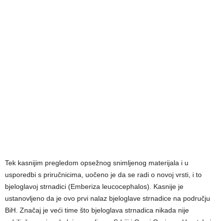
Tek kasnijim pregledom opsežnog snimljenog materijala i u
usporedbi s priručnicima, uočeno je da se radi o novoj vrsti, i to
bjeloglavoj strnadici (Emberiza leucocephalos). Kasnije je
ustanovljeno da je ovo prvi nalaz bjeloglave strnadice na području
BiH. Značaj je veći time što bjeloglava strnadica nikada nije