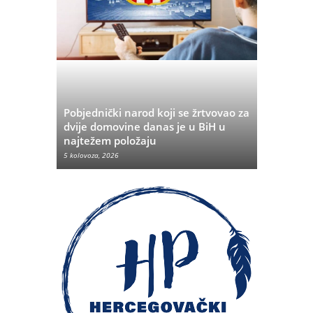
Pobjednički narod koji se žrtvovao za
rvata iz
dvije domovine danas je u BiH u
Pobjeda u
najtežem položaju
značenje 
5 kolovoza, 2026
5 kolovoza, 20