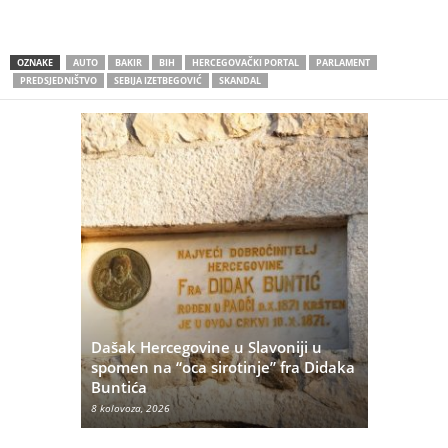
OZNAKE
AUTO
BAKIR
BIH
HERCEGOVAČKI PORTAL
PARLAMENT
PREDSJEDNIŠTVO
SEBIJA IZETBEGOVIĆ
SKANDAL
Dašak Hercegovine u Slavoniji u
titutivna
spomen na “oca sirotinje” fra Didaka
Što se ne
Buntića
najvećih 
8 kolovoza, 2026
8 kolovoza, 20