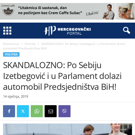
Naslovnica
Politika
SKANDALOZNO: Po Sebiju Izetbegović i u Parlament dolazi
automobil Predsjedništva BiH!
POLITIKA
SKANDALOZNO: Po Sebiju
Izetbegović i u Parlament dolazi
automobil Predsjedništva BiH!
14 siječnja, 2019