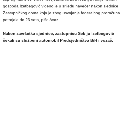
gospođa Izetbegović viđeno je u srijedu navečer nakon sjednice
Zastupničkog doma koja je zbog usvajanja federalnog proračuna
potrajala do 23 sata, piše Avaz.
Nakon završetka sjednice, zastupnicu Sebiju Izetbegović
čekali su službeni automobil Predsjedništva BiH i vozač.