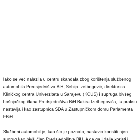
Iako se već nalazila u centru skandala zbog korištenja službenog
automobila Predsjedništva BiH, Sebija Izetbegović, direktorica
Kliničkog centra Univerziteta u Sarajevu (KCUS) i supruga bivšeg
bošnjačkog člana Predsjedništva BiH Bakira Izetbegovića, tu praksu
nastavlja i kao zastupnica SDA u Zastupničkom domu Parlamenta
FBiH.
Službeni automobil je, kao što je poznato, nastavio koristiti njen
suprug kao bivši član Predsjedništva BiH. A da ga i dalje koristi i