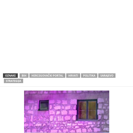
OZNAKE
BIH
HERCEGOVAČKI PORTAL
HRVATI
POLITIKA
SARAJEVO
STRATEGIJA