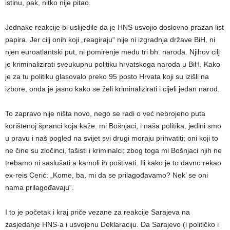
istinu, pak, nitko nije pitao.
Jednake reakcije bi uslijedile da je HNS usvojio doslovno prazan list
papira. Jer cilj onih koji „reagiraju“ nije ni izgradnja države BiH, ni
njen euroatlantski put, ni pomirenje među tri bh. naroda. Njihov cilj
je kriminalizirati sveukupnu politiku hrvatskoga naroda u BiH. Kako
je za tu politiku glasovalo preko 95 posto Hrvata koji su izišli na
izbore, onda je jasno kako se želi kriminalizirati i cijeli jedan narod.
To zapravo nije ništa novo, nego se radi o već nebrojeno puta
korištenoj špranci koja kaže: mi Bošnjaci, i naša politika, jedini smo
u pravu i naš pogled na svijet svi drugi moraju prihvatiti; oni koji to
ne čine su zločinci, fašisti i kriminalci; zbog toga mi Bošnjaci njih ne
trebamo ni saslušati a kamoli ih poštivati. Ili kako je to davno rekao
ex-reis Cerić: „Kome, ba, mi da se prilagođavamo? Nek’ se oni
nama prilagođavaju“.
I to je početak i kraj priče vezane za reakcije Sarajeva na
zasjedanje HNS-a i usvojenu Deklaraciju. Da Sarajevo (i političko i