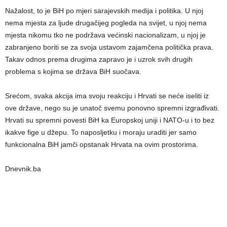
Nažalost, to je BiH po mjeri sarajevskih medija i politika. U njoj
nema mjesta za ljude drugačijeg pogleda na svijet, u njoj nema
mjesta nikomu tko ne podržava većinski nacionalizam, u njoj je
zabranjeno boriti se za svoja ustavom zajamčena politička prava.
Takav odnos prema drugima zapravo je i uzrok svih drugih
problema s kojima se država BiH suočava.
Srećom, svaka akcija ima svoju reakciju i Hrvati se neće iseliti iz
ove države, nego su je unatoč svemu ponovno spremni izgrađivati.
Hrvati su spremni povesti BiH ka Europskoj uniji i NATO-u i to bez
ikakve fige u džepu. To naposljetku i moraju uraditi jer samo
funkcionalna BiH jamči opstanak Hrvata na ovim prostorima.
Dnevnik.ba