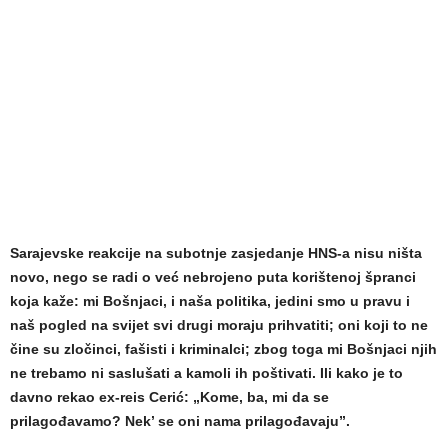
Sarajevske reakcije na subotnje zasjedanje HNS-a nisu ništa
novo, nego se radi o već nebrojeno puta korištenoj špranci
koja kaže: mi Bošnjaci, i naša politika, jedini smo u pravu i
naš pogled na svijet svi drugi moraju prihvatiti; oni koji to ne
čine su zločinci, fašisti i kriminalci; zbog toga mi Bošnjaci njih
ne trebamo ni saslušati a kamoli ih poštivati. Ili kako je to
davno rekao ex-reis Cerić: „Kome, ba, mi da se
prilagođavamo? Nek’ se oni nama prilagođavaju”.