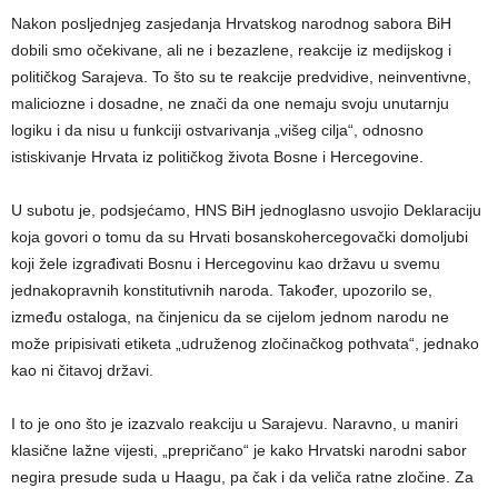
Nakon posljednjeg zasjedanja Hrvatskog narodnog sabora BiH
dobili smo očekivane, ali ne i bezazlene, reakcije iz medijskog i
političkog Sarajeva. To što su te reakcije predvidive, neinventivne,
maliciozne i dosadne, ne znači da one nemaju svoju unutarnju
logiku i da nisu u funkciji ostvarivanja „višeg cilja“, odnosno
istiskivanje Hrvata iz političkog života Bosne i Hercegovine.
U subotu je, podsjećamo, HNS BiH jednoglasno usvojio Deklaraciju
koja govori o tomu da su Hrvati bosanskohercegovački domoljubi
koji žele izgrađivati Bosnu i Hercegovinu kao državu u svemu
jednakopravnih konstitutivnih naroda. Također, upozorilo se,
između ostaloga, na činjenicu da se cijelom jednom narodu ne
može pripisivati etiketa „udruženog zločinačkog pothvata“, jednako
kao ni čitavoj državi.
I to je ono što je izazvalo reakciju u Sarajevu. Naravno, u maniri
klasične lažne vijesti, „prepričano“ je kako Hrvatski narodni sabor
negira presude suda u Haagu, pa čak i da veliča ratne zločine. Za