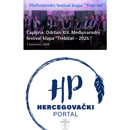
ć
 Alda
Čapljina: Održan XIX. Međunarodni
Čapljina:
festival klapa “Trebižat – 2026.”
Olivera K
7 kolovoza, 2026
7 kolovoza, 20