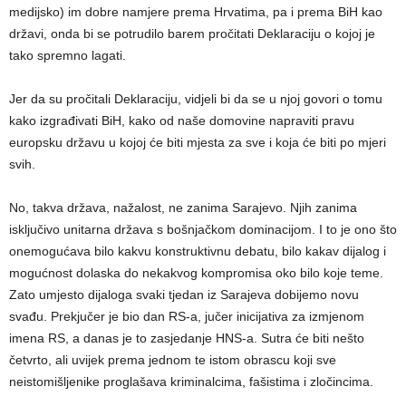
medijsko) im dobre namjere prema Hrvatima, pa i prema BiH kao
državi, onda bi se potrudilo barem pročitati Deklaraciju o kojoj je
tako spremno lagati.
Jer da su pročitali Deklaraciju, vidjeli bi da se u njoj govori o tomu
kako izgrađivati BiH, kako od naše domovine napraviti pravu
europsku državu u kojoj će biti mjesta za sve i koja će biti po mjeri
svih.
No, takva država, nažalost, ne zanima Sarajevo. Njih zanima
isključivo unitarna država s bošnjačkom dominacijom. I to je ono što
onemogućava bilo kakvu konstruktivnu debatu, bilo kakav dijalog i
mogućnost dolaska do nekakvog kompromisa oko bilo koje teme.
Zato umjesto dijaloga svaki tjedan iz Sarajeva dobijemo novu
svađu. Prekjučer je bio dan RS-a, jučer inicijativa za izmjenom
imena RS, a danas je to zasjedanje HNS-a. Sutra će biti nešto
četvrto, ali uvijek prema jednom te istom obrascu koji sve
neistomišljenike proglašava kriminalcima, fašistima i zločincima.