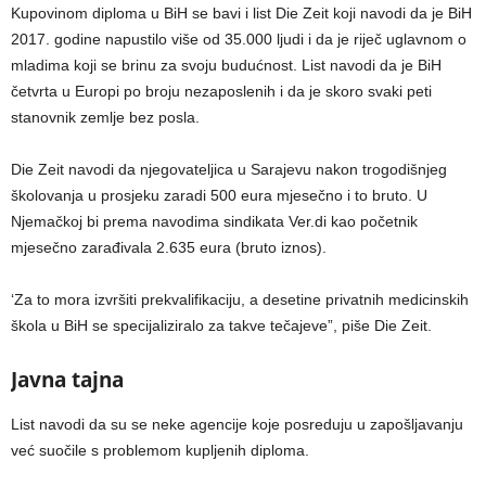
Kupovinom diploma u BiH se bavi i list Die Zeit koji navodi da je BiH
2017. godine napustilo više od 35.000 ljudi i da je riječ uglavnom o
mladima koji se brinu za svoju budućnost. List navodi da je BiH
četvrta u Europi po broju nezaposlenih i da je skoro svaki peti
stanovnik zemlje bez posla.
Die Zeit navodi da njegovateljica u Sarajevu nakon trogodišnjeg
školovanja u prosjeku zaradi 500 eura mjesečno i to bruto. U
Njemačkoj bi prema navodima sindikata Ver.di kao početnik
mjesečno zarađivala 2.635 eura (bruto iznos).
‘Za to mora izvršiti prekvalifikaciju, a desetine privatnih medicinskih
škola u BiH se specijaliziralo za takve tečajeve”, piše Die Zeit.
Javna tajna
List navodi da su se neke agencije koje posreduju u zapošljavanju
već suočile s problemom kupljenih diploma.