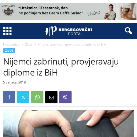
Naslovnica
Život
Nijemci zabrinuti, provjeravaju diplome iz BiH
ŽIVOT
Nijemci zabrinuti, provjeravaju
diplome iz BiH
5 veljače, 2019