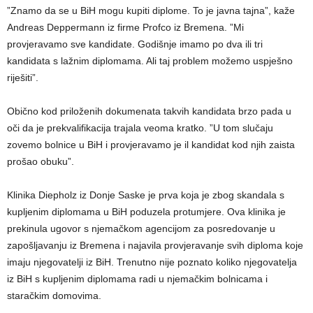
”Znamo da se u BiH mogu kupiti diplome. To je javna tajna”, kaže
Andreas Deppermann iz firme Profco iz Bremena. ”Mi
provjeravamo sve kandidate. Godišnje imamo po dva ili tri
kandidata s lažnim diplomama. Ali taj problem možemo uspješno
riješiti”.
Obično kod priloženih dokumenata takvih kandidata brzo pada u
oči da je prekvalifikacija trajala veoma kratko. ”U tom slučaju
zovemo bolnice u BiH i provjeravamo je il kandidat kod njih zaista
prošao obuku”.
Klinika Diepholz iz Donje Saske je prva koja je zbog skandala s
kupljenim diplomama u BiH poduzela protumjere. Ova klinika je
prekinula ugovor s njemačkom agencijom za posredovanje u
zapošljavanju iz Bremena i najavila provjeravanje svih diploma koje
imaju njegovatelji iz BiH. Trenutno nije poznato koliko njegovatelja
iz BiH s kupljenim diplomama radi u njemačkim bolnicama i
staračkim domovima.