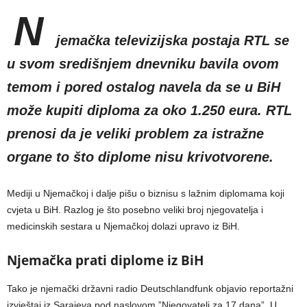
N
jemačka televizijska postaja RTL se
u svom središnjem dnevniku bavila ovom
temom i pored ostalog navela da se u BiH
može kupiti diploma za oko 1.250 eura. RTL
prenosi da je veliki problem za istražne
organe to što diplome nisu krivotvorene.
Mediji u Njemačkoj i dalje pišu o biznisu s lažnim diplomama koji
cvjeta u BiH. Razlog je što posebno veliki broj njegovatelja i
medicinskih sestara u Njemačkoj dolazi upravo iz BiH.
Njemačka prati diplome iz BiH
Tako je njemački državni radio Deutschlandfunk objavio reportažni
izvještaj iz Sarajeva pod naslovom ”Njegovatelj za 17 dana”. U