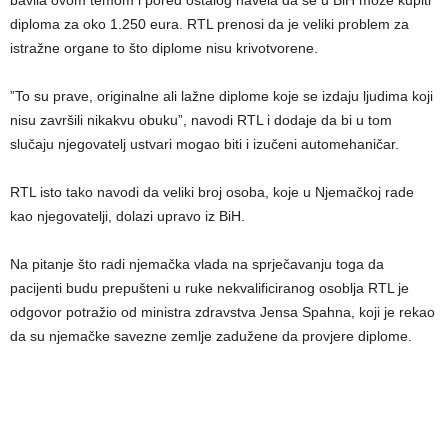
diploma za oko 1.250 eura. RTL prenosi da je veliki problem za
istražne organe to što diplome nisu krivotvorene.
”To su prave, originalne ali lažne diplome koje se izdaju ljudima koji
nisu završili nikakvu obuku”, navodi RTL i dodaje da bi u tom
slučaju njegovatelj ustvari mogao biti i izučeni automehaničar.
RTL isto tako navodi da veliki broj osoba, koje u Njemačkoj rade
kao njegovatelji, dolazi upravo iz BiH.
Na pitanje što radi njemačka vlada na sprječavanju toga da
pacijenti budu prepušteni u ruke nekvalificiranog osoblja RTL je
odgovor potražio od ministra zdravstva Jensa Spahna, koji je rekao
da su njemačke savezne zemlje zadužene da provjere diplome.