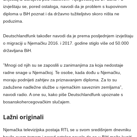
izvještaju se, pored ostaloga, navodi da je problem s kupovinom
diploma u BiH poznat i da državno tužiteljstvo skoro ništa ne
poduzima.
Deutschlandfunk također navodi da je prema posljednjem izvještaju
o migraciji u Njemačku 2016. i 2017. godine stiglo više od 50.000
državljana BiH.
”Mnogi od njih su se zaposlili u zanimanjima za koja nedostaje
radne snage u Njemačkoj. Te osobe, kada dođu u Njemačku,
moraju podnijeti zahtjev za priznavanjem diploma. Za to su
zadužene nadležne službe u njemačkim saveznim zemljama”,
navodi radio. A one su, kako piše Deutschlandfunk upoznate s
bosanskohercegovačkim slučajem.
Lažni originali
Njemačka televizijska postaja RTL se u svom središnjem dnevniku
bavila ovom temom i pored ostalog navela da se u BiH može kupiti