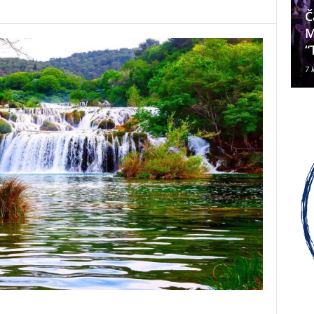
Da li je Janjevac Biskup Palić
Č
ljubomoran na nadbiskupa
M
Alda Cavallija?
“
7 kolovoza, 2026
7 