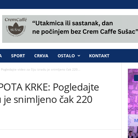
A
SPORT
CRKVA
OSTALO
KONTAKT
gledajte video za čiju izradu je snimljeno čak 220...
OTA KRKE: Pogledajte
u je snimljeno čak 220