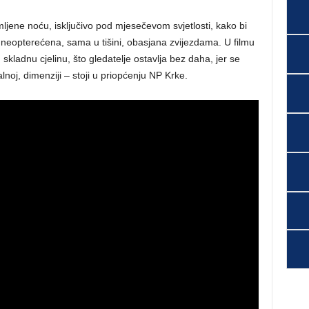
mljene noću, isključivo pod mjesečevom svjetlosti, kako bi
, neopterećena, sama u tišini, obasjana zvijezdama. U filmu
 skladnu cjelinu, što gledatelje ostavlja bez daha, jer se
noj, dimenziji – stoji u priopćenju NP Krke.