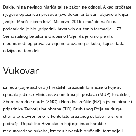
Dakle, ni na nevinog Marića taj se zakon ne odnosi. A kad pročitate
njegovu optužnicu i presudu (sve dokumente sam objavio u knjizi
„Veljko Marić- nisam kriv“, Minerva, 2015.) možete naići i na
podatak da je bio „pripadnik hrvatskih oružanih formacija – 77.
Samostalnog bataljona Grubišno Polje, da je kršio pravila
međunarodnog prava za vrijeme oružanog sukoba, koji se tada
odvijao na tom delu
Vukovar
između (čujte sad ovo!) hrvatskih oružanih formacija u koje su
spadale jedinice Ministarstva unutrašnjih poslova (MUP) Hrvatske,
Zbora narodne garde (ZNG) i Narodne zaštite (NZ) s jedne strane i
pripadnika Teritorijalne obrane (TO) Grubišnog Polja sa druge
strane te istovremeno u kontekstu oružanog sukoba na širem
području Republike Hrvatske, a koji nije imao karakter
međunarodnog sukoba, između hrvatskih oružanih formacija i