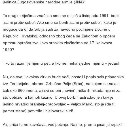
jedinica Jugoslovenske narodne armije (JNA)“.
To drugim riječima znači da smo se mi još u listopadu 1991. borili
„sami protiv sebe“. Ako smo se borili „sami protiv sebe“, kako je
moguće da onda Srbija sudi za navodno počinjene zločine u
Republici Hrvatskoj, odnosno zbog čega se Zakonom o općem
oprostu oprašta sve i sva srpskim zločincima od 17. kolovoza
1990?
Tko to razumije njemu pet, a tko ne, neka sjedne, njemu – jedan!
Nu, da ovaj i ovakav cirkus bude veći, postoji i popis svih pripadnika
tzv. Teritorijalne obrane Grbušno Polje (Srba), na kojem se nalazi
čak oko 860 imena, ali svi su oni „nevini“, nitko ih nikada nije ni za
što optužio, a kamoli kaznio. U ovoj borbi nastradao je i kriv je
jedino hrvatski branitelj-dragovoljac – Veljko Marić, što je (da ti
pamet stane) potvrdio i bjelovarski sud!
Ali, priča tu ne završava, već počinje. Naime, prema pisanju srpskih