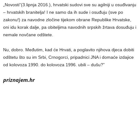
„Novosti“(3.lipnja 2016.), hrvatski sudovi sve su agilniji u osuđivanju
– hrvatskih branitelja! I ne samo da ih sude i osuđuju (sve po
zakonu!) za navodne zločine tijekom obrane Republike Hrvatske,
oni idu korak dalje, pa obiteljima navodnih srpskih žrtava dosuđuju i
nemale novčane odštete.
Nu, dobro. Međutim, kad će Hrvati, a poglavito njihova djeca dobiti
odštetu što su im Srbi, Crnogorci, pripadnici JNA i domaće izdajice
od kolovoza 1990. do kolovoza 1996. ubili – dušu?”
priznajem.hr