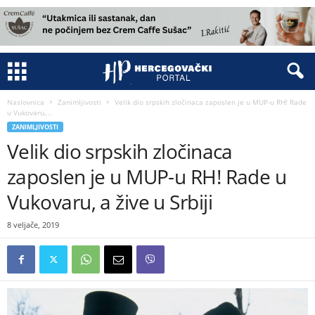
Naslovnica
Zanimljivosti
Velik dio srpskih zločinaca zaposlen je u MUP-u RH! Rade
u Vukovaru,...
ZANIMLJIVOSTI
Velik dio srpskih zločinaca
zaposlen je u MUP-u RH! Rade u
Vukovaru, a žive u Srbiji
8 veljače, 2019