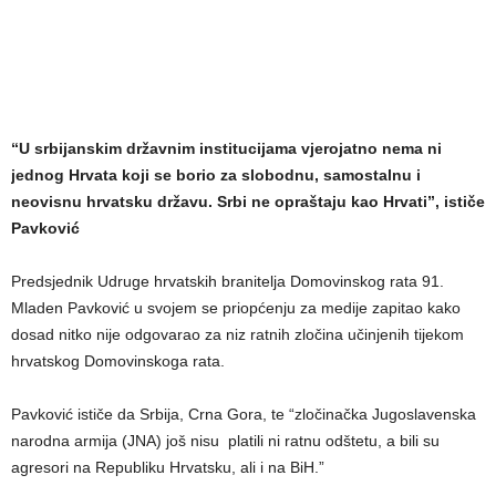
“U srbijanskim državnim institucijama vjerojatno nema ni
jednog Hrvata koji se borio za slobodnu, samostalnu i
neovisnu hrvatsku državu. Srbi ne opraštaju kao Hrvati”, ističe
Pavković
Predsjednik Udruge hrvatskih branitelja Domovinskog rata 91.
Mladen Pavković u svojem se priopćenju za medije zapitao kako
dosad nitko nije odgovarao za niz ratnih zločina učinjenih tijekom
hrvatskog Domovinskoga rata.
Pavković ističe da Srbija, Crna Gora, te “zločinačka Jugoslavenska
narodna armija (JNA) još nisu platili ni ratnu odštetu, a bili su
agresori na Republiku Hrvatsku, ali i na BiH.”