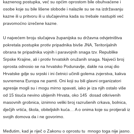
kaznenog postupka, već su općim oprostom bile obuhvaćene i
osobe koje su bile lišene slobode i nalazile su se na izdržavanju
kazne ili u pritvoru ili u slučajevima kada su trebale nastupiti već
pravomoćno izrečene kazne.
U najvećem broju slučajeva županijska su državna odvjetništva
pokretala postupke protiv pripadnika bivše JNA, Teritorijalnih
obrana te pripadnika vojnih i paravojnih snaga tzv. Republike
Srpske Krajine, ali i protiv hrvatskih oružanih snaga. Najveći broj
oprosta odnosio se na hrvatsko Podunavlje, dakle na onaj dio
Hrvatske gdje su srpski i ini četnici učinili golema zvjerstva, kakva
suvremena Europa ne pamti. Oni koji su bili glavni organizatori
agresije mogli su i mogu mirno spavati, iako je iza njih ostalo više
od 15 tisuća nevino ubijenih Hrvata, oko 145 dosad otkrivenih
masovnih grobnica, iznimno veliki broj razrušenih crkava, bolnica,
dječjih vrtića, škola, obiteljskih kuća… A o onima koje su protjerali iz
svojih domova da i ne govorimo.
Međutim, kad je riječ o Zakonu o oprostu tu mnogo toga nije jasno.