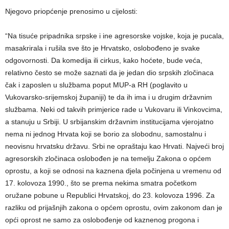
Njegovo priopćenje prenosimo u cijelosti:
“Na tisuće pripadnika srpske i ine agresorske vojske, koja je pucala,
masakrirala i rušila sve što je Hrvatsko, oslobođeno je svake
odgovornosti. Da komedija ili cirkus, kako hoćete, bude veća,
relativno često se može saznati da je jedan dio srpskih zločinaca
čak i zaposlen u službama poput MUP-a RH (poglavito u
Vukovarsko-srijemskoj županiji) te da ih ima i u drugim državnim
službama. Neki od takvih primjerice rade u Vukovaru ili Vinkovcima,
a stanuju u Srbiji. U srbijanskim državnim institucijama vjerojatno
nema ni jednog Hrvata koji se borio za slobodnu, samostalnu i
neovisnu hrvatsku državu. Srbi ne opraštaju kao Hrvati. Najveći broj
agresorskih zločinaca oslobođen je na temelju Zakona o općem
oprostu, a koji se odnosi na kaznena djela počinjena u vremenu od
17. kolovoza 1990., što se prema nekima smatra početkom
oružane pobune u Republici Hrvatskoj, do 23. kolovoza 1996. Za
razliku od prijašnjih zakona o općem oprostu, ovim zakonom dan je
opći oprost ne samo za oslobođenje od kaznenog progona i