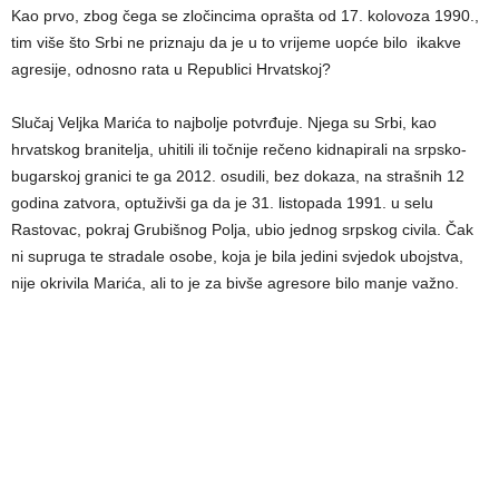
Kao prvo, zbog čega se zločincima oprašta od 17. kolovoza 1990.,
tim više što Srbi ne priznaju da je u to vrijeme uopće bilo ikakve
agresije, odnosno rata u Republici Hrvatskoj?
Slučaj Veljka Marića to najbolje potvrđuje. Njega su Srbi, kao
hrvatskog branitelja, uhitili ili točnije rečeno kidnapirali na srpsko-
bugarskoj granici te ga 2012. osudili, bez dokaza, na strašnih 12
godina zatvora, optuživši ga da je 31. listopada 1991. u selu
Rastovac, pokraj Grubišnog Polja, ubio jednog srpskog civila. Čak
ni supruga te stradale osobe, koja je bila jedini svjedok ubojstva,
nije okrivila Marića, ali to je za bivše agresore bilo manje važno.