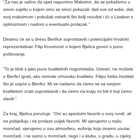
“Za nas je važno da opet napunimo Maksimir, da se pokažemo u
onom svjetlu u kojem smo se sinoć pokazali: dati sve od sebe, dati
svoj maksimum i pokušati ostvariti što bolji rezultat i ići u Lisabon s
optimizmom i nadom u eventualni prolazak.”
Dinamu će se u dresu Benfice suprotstaviti i potencijalni hrvatski
reprezentativac Filip Krovinović o kojem Bjelica govori s puno
poštovanja.
“To je klub s jako puno kvalitetnih nogometaša. Ustvari, ne možete
u Benfici igrati, ako nemate vrhunsku kvalitetu. Filipu treba čestitati
što je uopće u Benfici. Mi se nadamo da ćemo se sa svojom
kvalitetom znati suprotstaviti i da ćemo na kraju mi biti ti koji ćemo
slaviti.”
Za kraj, Bjelica poručuje: “Oni su apsolutni favoriti u ovoj rundi, ali
ne pobjeđuju i ne prolaze uvijek favoriti. Mi vjerujemo u našu
momčad, vjerujemo u ovu atmosferu, euforiju koju imamo unutar
momčadi, i ne samo u momčadi, nego i u klubu, u gradu, u cijeloj