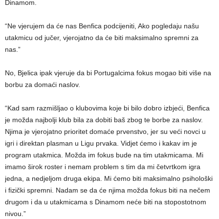
Dinamom.
“Ne vjerujem da će nas Benfica podcijeniti, Ako pogledaju našu
utakmicu od jučer, vjerojatno da će biti maksimalno spremni za
nas.”
No, Bjelica ipak vjeruje da bi Portugalcima fokus mogao biti više na
borbu za domaći naslov.
“Kad sam razmišljao o klubovima koje bi bilo dobro izbjeći, Benfica
je možda najbolji klub bila za dobiti baš zbog te borbe za naslov.
Njima je vjerojatno prioritet domaće prvenstvo, jer su veći novci u
igri i direktan plasman u Ligu prvaka. Vidjet ćemo i kakav im je
program utakmica. Možda im fokus bude na tim utakmicama. Mi
imamo širok roster i nemam problem s tim da mi četvrtkom igra
jedna, a nedjeljom druga ekipa. Mi ćemo biti maksimalno psihološki
i fizički spremni. Nadam se da će njima možda fokus biti na nečem
drugom i da u utakmicama s Dinamom neće biti na stopostotnom
nivou.”