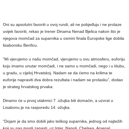
Oni su apsolutni favoriti u ovoj rundi, ali ne pobjeđuju i ne prolaze
uvijek favoriti, rekao je trener Dinama Nenad Bjelica nakon što je
njegova momčad za suparnika u osmini finala Europske lige dobila
lisabonsku Benficu.
“Mi vjerujemo u našu momčad, vjerujemo u ovu atmosferu, euforiju
koju imamo unutar momčadi, i ne samo u momčadi, nego i u klubu,
u gradu, u cijeloj Hrvatskoj. Nadam se da ćemo na krilima te
euforije napraviti dva dobra rezultata i nadam se prolasku”, dodao
je strateg hrvatskog prvaka.
Dinamo će u prvoj utakmici 7. ožujka biti domaćin, a uzvrat u
Lisabonu je na rasporedu 14. ožujka.
“Dojam je da smo dobili jako teškog suparnika, jednog od najtežih
koji su nas mogli zapasti, uz Inter, Napoli, Chelsea, Arsenal,