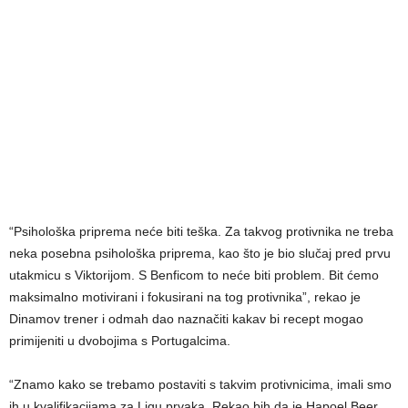
“Psihološka priprema neće biti teška. Za takvog protivnika ne treba
neka posebna psihološka priprema, kao što je bio slučaj pred prvu
utakmicu s Viktorijom. S Benficom to neće biti problem. Bit ćemo
maksimalno motivirani i fokusirani na tog protivnika”, rekao je
Dinamov trener i odmah dao naznačiti kakav bi recept mogao
primijeniti u dvobojima s Portugalcima.
“Znamo kako se trebamo postaviti s takvim protivnicima, imali smo
ih u kvalifikacijama za Ligu prvaka. Rekao bih da je Hapoel Beer