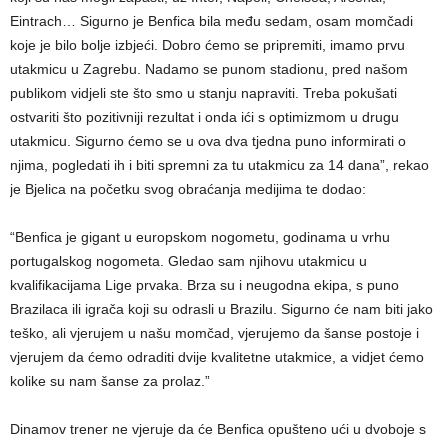
Eintrach… Sigurno je Benfica bila među sedam, osam momčadi
koje je bilo bolje izbjeći. Dobro ćemo se pripremiti, imamo prvu
utakmicu u Zagrebu. Nadamo se punom stadionu, pred našom
publikom vidjeli ste što smo u stanju napraviti. Treba pokušati
ostvariti što pozitivniji rezultat i onda ići s optimizmom u drugu
utakmicu. Sigurno ćemo se u ova dva tjedna puno informirati o
njima, pogledati ih i biti spremni za tu utakmicu za 14 dana”, rekao
je Bjelica na početku svog obraćanja medijima te dodao:
“Benfica je gigant u europskom nogometu, godinama u vrhu
portugalskog nogometa. Gledao sam njihovu utakmicu u
kvalifikacijama Lige prvaka. Brza su i neugodna ekipa, s puno
Brazilaca ili igrača koji su odrasli u Brazilu. Sigurno će nam biti jako
teško, ali vjerujem u našu momčad, vjerujemo da šanse postoje i
vjerujem da ćemo odraditi dvije kvalitetne utakmice, a vidjet ćemo
kolike su nam šanse za prolaz.”
Dinamov trener ne vjeruje da će Benfica opušteno ući u dvoboje s