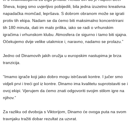
Sheva, kojeg smo uvjerljivo pobijedili, bila jedna izuzetno kreativna
napadačka momčad, lepršava. S dobrom obranom može se igrati
protiv tih ekipa. Nadam se da ćemo biti maksimalno koncentrirani
tih 180 minuta, dati im malo prilika, iako se radi o vrhunskim
igračima i vrhunskom klubu. Atmosfera će sigurno i tamo biti sjajna.
Očekujemo dvije velike utakmice i, naravno, nadamo se prolazu.”
Jedno od Dinamovih jakih oružja u europskim nastupima je brza
tranzicija.
“Imamo igrače koji jako dobro mogu istrčavati kontre. I jučer smo
vidjeli prvi i treći gol iz kontre. Dinamo ima kvalitetu suprotstaviti se i
ovoj ekipi. Vjerujem da ćemo znati odgovoriti svojim stilom igre na
njihov.”
Za razliku od dvoboja s Viktorijom, Dinamo će ovoga puta na svom
travnjaku tražiti dobar rezultat za uzvrat.