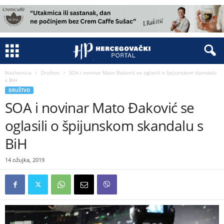
Naslovnica
Društvo
SOA i novinar Mato Đaković se oglasili o špijunskom skandalu
s BiH
DRUŠTVO
SOA i novinar Mato Đaković se
oglasili o špijunskom skandalu s
BiH
14 ožujka, 2019