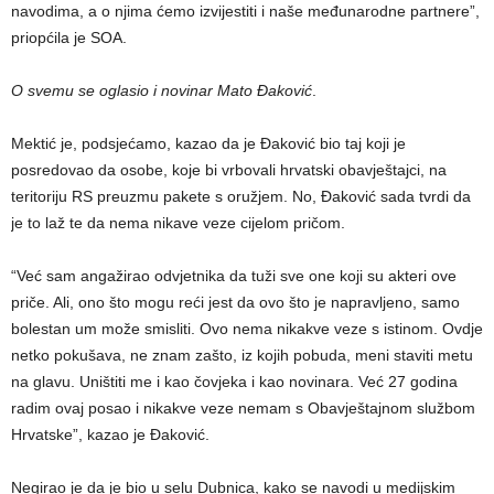
navodima, a o njima ćemo izvijestiti i naše međunarodne partnere”,
priopćila je SOA.
O svemu se oglasio i novinar Mato Đaković
.
Mektić je, podsjećamo, kazao da je Đaković bio taj koji je
posredovao da osobe, koje bi vrbovali hrvatski obavještajci, na
teritoriju RS preuzmu pakete s oružjem. No, Đaković sada tvrdi da
je to laž te da nema nikave veze cijelom pričom.
“Već sam angažirao odvjetnika da tuži sve one koji su akteri ove
priče. Ali, ono što mogu reći jest da ovo što je napravljeno, samo
bolestan um može smisliti. Ovo nema nikakve veze s istinom. Ovdje
netko pokušava, ne znam zašto, iz kojih pobuda, meni staviti metu
na glavu. Uništiti me i kao čovjeka i kao novinara. Već 27 godina
radim ovaj posao i nikakve veze nemam s Obavještajnom službom
Hrvatske”, kazao je Đaković.
Negirao je da je bio u selu Dubnica, kako se navodi u medijskim