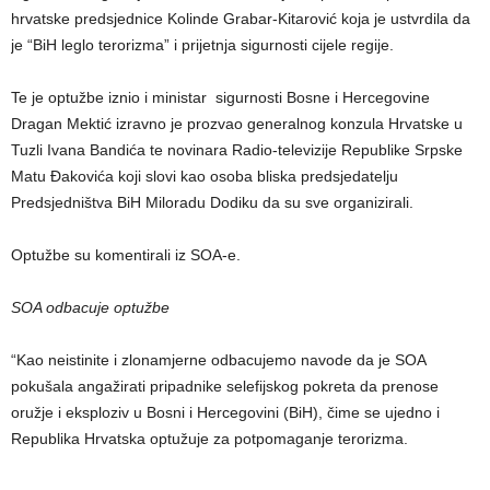
hrvatske predsjednice Kolinde Grabar-Kitarović koja je ustvrdila da
je “BiH leglo terorizma” i prijetnja sigurnosti cijele regije.
Te je optužbe iznio i ministar sigurnosti Bosne i Hercegovine
Dragan Mektić izravno je prozvao generalnog konzula Hrvatske u
Tuzli Ivana Bandića te novinara Radio-televizije Republike Srpske
Matu Đakovića koji slovi kao osoba bliska predsjedatelju
Predsjedništva BiH Miloradu Dodiku da su sve organizirali.
Optužbe su komentirali iz SOA-e.
SOA odbacuje optužbe
“Kao neistinite i zlonamjerne odbacujemo navode da je SOA
pokušala angažirati pripadnike selefijskog pokreta da prenose
oružje i eksploziv u Bosni i Hercegovini (BiH), čime se ujedno i
Republika Hrvatska optužuje za potpomaganje terorizma.