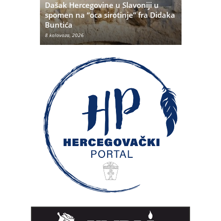
Dašak Hercegovine u Slavoniji u
titutivna
spomen na “oca sirotinje” fra Didaka
Što se ne
Buntića
najvećih 
8 kolovoza, 2026
8 kolovoza, 20