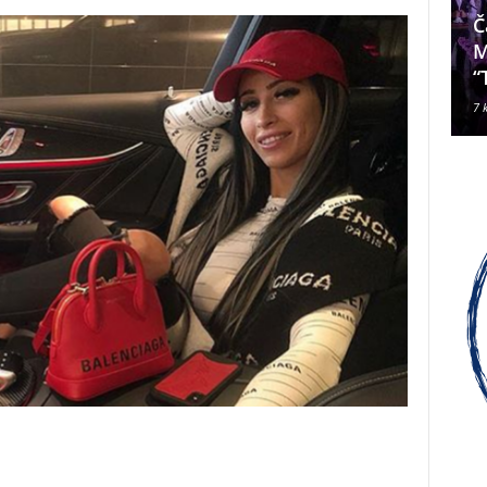
Da li je Janjevac Biskup Palić
Č
ljubomoran na nadbiskupa
M
Alda Cavallija?
“
7 kolovoza, 2026
7 