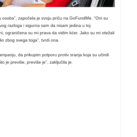
ša osoba”, započela je svoju priču na GoFundMe. “Oni su
kvog razloga i sigurna sam da nisam jedina u toj
meni, ograničena su mi prava da vidim kćer. Jako su mi otežali
slio zbog svega toga”, tvrdi ona.
anju, da prikupim potporu protiv sranja koja su učinili
o je previše, previše je”, zaključila je.