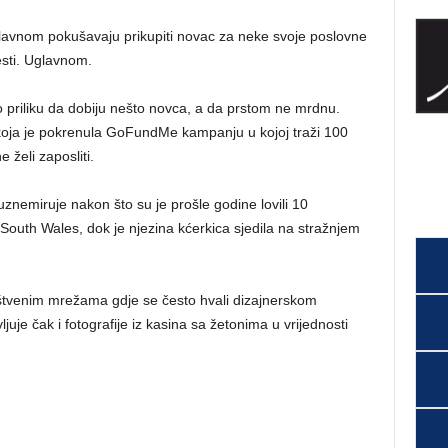
lavnom pokušavaju prikupiti novac za neke svoje poslovne
lesti. Uglavnom.
 priliku da dobiju nešto novca, a da prstom ne mrdnu.
koja je pokrenula GoFundMe kampanju u kojoj traži 100
e želi zaposliti.
 uznemiruje nakon što su je prošle godine lovili 10
 South Wales, dok je njezina kćerkica sjedila na stražnjem
štvenim mrežama gdje se često hvali dizajnerskom
uje čak i fotografije iz kasina sa žetonima u vrijednosti