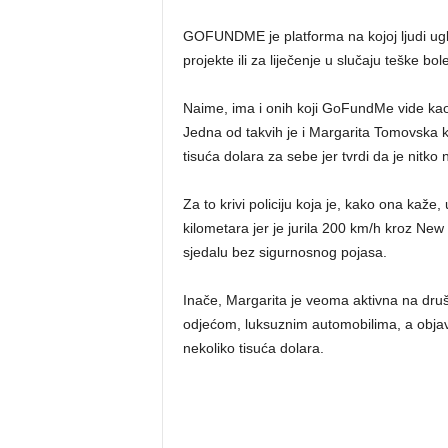
GOFUNDME je platforma na kojoj ljudi ug
projekte ili za liječenje u slučaju teške bo
Naime, ima i onih koji GoFundMe vide kao
Jedna od takvih je i Margarita Tomovska 
tisuća dolara za sebe jer tvrdi da je nitko n
Za to krivi policiju koja je, kako ona kaže,
kilometara jer je jurila 200 km/h kroz New
sjedalu bez sigurnosnog pojasa.
Inače, Margarita je veoma aktivna na dru
odjećom, luksuznim automobilima, a objavlj
nekoliko tisuća dolara.