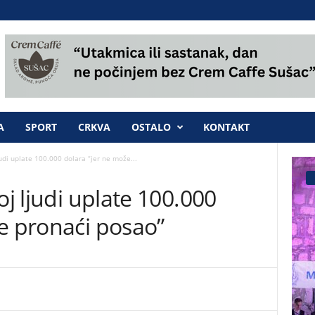
A
SPORT
CRKVA
OSTALO
KONTAKT
judi uplate 100.000 dolara “jer ne može...
oj ljudi uplate 100.000
e pronaći posao”