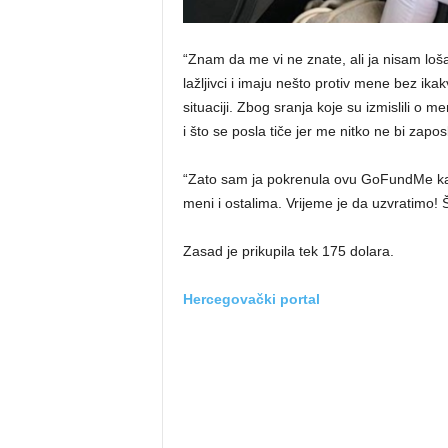
“Znam da me vi ne znate, ali ja nisam lo
lažljivci i imaju nešto protiv mene bez ika
situaciji. Zbog sranja koje su izmislili o 
i što se posla tiče jer me nitko ne bi zapo
“Zato sam ja pokrenula ovu GoFundMe kamp
meni i ostalima. Vrijeme je da uzvratimo! Št
Zasad je prikupila tek 175 dolara.
Hercegovački portal