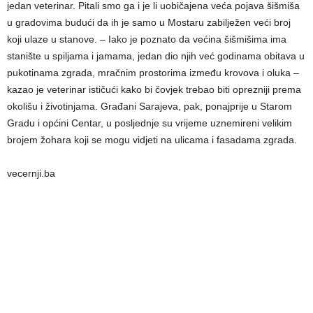
jedan veterinar. Pitali smo ga i je li uobičajena veća pojava šišmiša
u gradovima budući da ih je samo u Mostaru zabilježen veći broj
koji ulaze u stanove. – Iako je poznato da većina šišmišima ima
stanište u spiljama i jamama, jedan dio njih već godinama obitava u
pukotinama zgrada, mračnim prostorima između krovova i oluka –
kazao je veterinar ističući kako bi čovjek trebao biti oprezniji prema
okolišu i životinjama. Građani Sarajeva, pak, ponajprije u Starom
Gradu i općini Centar, u posljednje su vrijeme uznemireni velikim
brojem žohara koji se mogu vidjeti na ulicama i fasadama zgrada.
vecernji.ba