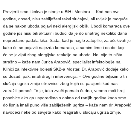
Provjerili smo i kakvo je stanje u BiH i Mostaru. – Kod nas ove
godine, dosad, nisu zabilježeni takvi slučajevi, ali uvijek je moguće
da se nakon uboda pojavi neki alergijski oblik. Ubodi komaraca ove
godine još nisu bili aktualni budući da je do unatrag nekoliko dana
neprestano padala kiša. Sada, kad je naglo zatoplilo, za očekivati je
kako će se pojaviti najezda komaraca, a samim time i osobe koje
će se javljati zbog alergijske reakcije na ubode. No, nije to ništa
strašno – kaže nam Jurica Arapović, specijalist infektologije na
Klinici za infektivne bolesti SKB-a Mostar. Dr. Arapović dodaje kako
su dosad, pak, imali drugih intervencija. – Ove godine bilježimo tri
slučaja ugriza zmije otrovnice zbog kojih su pacijenti kod nas
zatražili pomoć. To je, iako zvuči pomalo čudno, veoma mali broj,
posebice ako ga usporedimo s onima od ranijih godina kada smo
do lipnja imali puno više zabilježenih ugriza – kaže nam dr. Arapović
navodeći neke od savjeta kako reagirati u slučaju ugriza zmije.