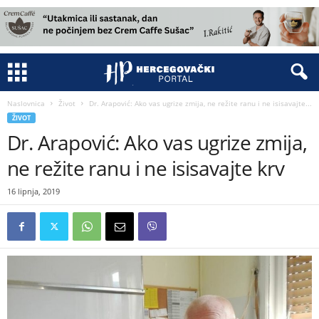
Naslovnica
Život
Dr. Arapović: Ako vas ugrize zmija, ne režite ranu i ne isisavajte...
ŽIVOT
Dr. Arapović: Ako vas ugrize zmija,
ne režite ranu i ne isisavajte krv
16 lipnja, 2019