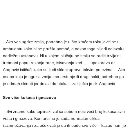
– Ako vas ugrize zmija, potrebno je u što kraćem roku javiti se u
ambulantu kako bi se pružila pomoć, a nakon toga slijedi odlazak u
nadležnu ustanovu. Ni u kojem slučaju ne smiju se raditi trivijalni
tretmani poput rezanja rane, isisavanja krvi… – upozorava dr.
Arapović ističući kako su ljudi skloni upravo takvim potezima. – Ako
osoba koju je ugrizla zmija ima prstenje ili drugi nakit, potrebno ga
je odmah skinuti jer dolazi do otoka – zaključio je dr. Arapović.
Sve više kukaca i gmazova
– Svi znamo kako toplinski val sa sobom nosi veći broj kukaca svih
vrsta i gmazova. Komarcima je sada normalan ciklus
razmnožavanja i za očekivati je da ih bude sve više – kazao nam je