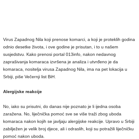
Virus Zapadnog Nila koji prenose komarci, a koji je proteklih godina
odnio desetke života, i ove godine je prisutan, i to u našem
susjedstvu. Kako prenosi portal 013info, nakon nedavnog
zaprašivanja komaraca izvršena je analiza i utvrđeno je da
komaraca, nositelja virusa Zapadnog Nila, ima na pet lokacija u
Srbiji, piše Večernji list BiH.
Alergijske reakcije
No, iako su prisutni, do danas nije poznato je li ijedna osoba
zaražena. No, liječnička pomoć sve se više traži zbog uboda
komaraca nakon kojih se javljaju alergijske reakcije. Upravo u Srbiji
zabilježen je velik broj djece, ali i odraslih, koji su potražili liječničku
pomoć nakon uboda.