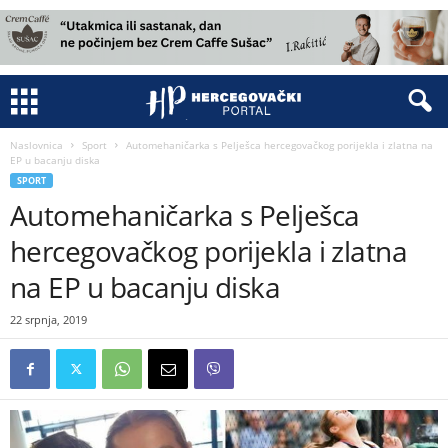
Naslovnica
Sport
Automehaničarka s Pelješca hercegovačkog porijekla i zlatna na
EP u bacanju diska
SPORT
Automehaničarka s Pelješca
hercegovačkog porijekla i zlatna
na EP u bacanju diska
22 srpnja, 2019