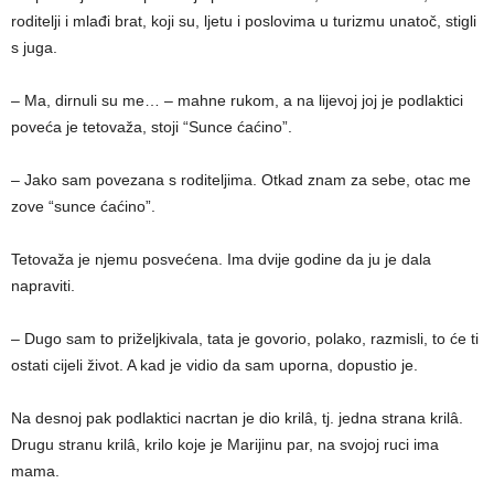
roditelji i mlađi brat, koji su, ljetu i poslovima u turizmu unatoč, stigli
s juga.
– Ma, dirnuli su me… – mahne rukom, a na lijevoj joj je podlaktici
poveća je tetovaža, stoji “Sunce ćaćino”.
– Jako sam povezana s roditeljima. Otkad znam za sebe, otac me
zove “sunce ćaćino”​.
Tetovaža je njemu posvećena. Ima dvije godine da ju je dala
napraviti.
– Dugo sam to priželjkivala, tata je govorio, polako, razmisli, to će ti
ostati cijeli život. A kad je vidio da sam uporna, dopustio je.
Na desnoj pak podlaktici nacrtan je dio krilâ, tj. jedna strana krilâ.
Drugu stranu krilâ, krilo koje je Marijinu par, na svojoj ruci ima
mama.