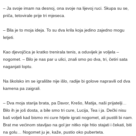
– Ja svoje imam na desnoj, ona svoje na lijevoj ruci. Skupa su se,
priča, tetovirale prije tri mjeseca.
– Bila je to moja ideja. To su dva krila koja jedino zajedno mogu
letjeti.
Kao djevojčica je kratko trenirala tenis, a oduvijek je voljela –
nogomet. – Bilo je nas par u ulici, znali smo po dva, tri, četiri sata
naganjati loptu.
Na školsko im se igralište nije išlo, radije bi golove napravili od dva
kamena pa zaigrali.
– Dva moja starija brata, pa Davor, Krešo, Matija, naši prijatelji…
Bilo ih je još dosta, a bile smo tri cure, Lucija, Tea i ja. Dečki nisu
baš voljeli kad bismo mi cure htjele igrati nogomet, ali pustili bi nam.
Brat me većinom stavljao na gol jer nitko nije htio stajati i čekati, biti
na golu… Nogomet ju je, kaže, pustio oko puberteta.