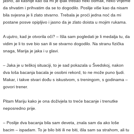
jasno, ali kasnije kao da mi je ipak trebao neki odmak, neko vrijeme
da shvatim i prihvatim da se to dogodilo. Poslije više kao da nisam
bila svjesna je li zlato stvarno. Trebala je proći jedna noć da mi
postane posve opipljivo i jasno da je zlato doista u mojim rukama.
A ujutro, kad je otvorila oči? – Išla sam pogledati je li medalja tu, da
vidim je li to sve bio san ili se stvarno dogodilo. Na stranu fizička
snaga, Marija je jaka i u glavi.
– Jaka je u teškoj situaciji, to je sad pokazala u Švedskoj, nakon
dva loša bacanja bacala je osobni rekord, to ne može puno ljudi.
Makar, i takve stvari dođu s iskustvom, s treningom, s godinama –
govori trener.
Pitam Mariju kako je ona doživjela to treće bacanje i trenutke
neposredno prije.
– Poslije dva bacanja bila sam deveta, znala sam da ako loše
bacim – ispadam. To je bilo biti ili ne biti, išla sam sa strahom, ali tu