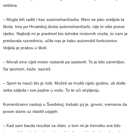
nebitna.
– Mogla bih raditi i kao automehaničarka. Meni se jako svidjela ta
škola. Ima po Hrvatskoj dosta automehaničarki, nije to više posve
rijetko. Najbolji mi je predmet bio tehnike motornih vozila, to nam je
predavala razrednica, učila nas je kako automobil funkcionira.
Voljela je praksu u školi.
– Morali smo cijeli motor rastaviti pa sastaviti. To je bilo zanimljivo.
Sa sportom, kaže, sazreš.
– Sport te nauči što je rizik. Možeš se truditi cijelu godinu, ali dođe
neka ozljeda i sve padne u vodu. To te uči strpljenju.
Komentiramo nastup u Švedskoj; trebalo joj je, govori, vremena da
posve stane uz vlastiti uspjeh.
– Kad sam bacila rezultat za zlato, u tom mi je trenutku sve bilo