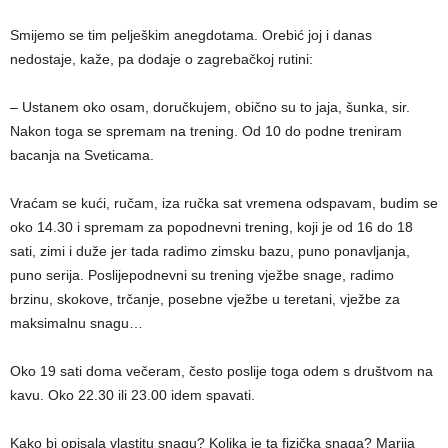
Smijemo se tim pelješkim anegdotama. Orebić joj i danas
nedostaje, kaže, pa dodaje o zagrebačkoj rutini:
– Ustanem oko osam, doručkujem, obično su to jaja, šunka, sir.
Nakon toga se spremam na trening. Od 10 do podne treniram
bacanja na Sveticama.
Vraćam se kući, ručam, iza ručka sat vremena odspavam, budim se
oko 14.30 i spremam za popodnevni trening, koji je od 16 do 18
sati, zimi i duže jer tada radimo zimsku bazu, puno ponavljanja,
puno serija. Poslijepodnevni su trening vježbe snage, radimo
brzinu, skokove, trčanje, posebne vježbe u teretani, vježbe za
maksimalnu snagu…
Oko 19 sati doma večeram, često poslije toga odem s društvom na
kavu. Oko 22.30 ili 23.00 idem spavati.
Kako bi opisala vlastitu snagu? Kolika je ta fizička snaga? Marija