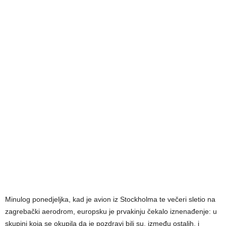
Minulog ponedjeljka, kad je avion iz Stockholma te večeri sletio na
zagrebački aerodrom, europsku je prvakinju čekalo iznenađenje: u
skupini koja se okupila da je pozdravi bili su, između ostalih, i