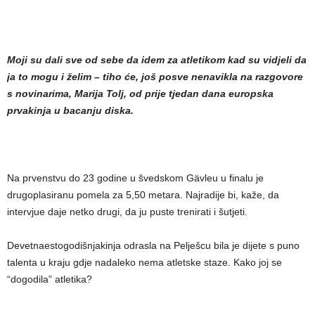
Moji su dali sve od sebe da idem za atletikom kad su vidjeli da
ja to mogu i želim – tiho će, još posve nenavikla na razgovore
s novinarima, Marija Tolj, od prije tjedan dana europska
prvakinja u bacanju diska.
Na prvenstvu do 23 godine u švedskom Gävleu u finalu je
drugoplasiranu pomela za 5,50 metara. Najradije bi, kaže, da
intervjue daje netko drugi, da ju puste trenirati i šutjeti.
Devetnaestogodišnjakinja odrasla na Pelješcu bila je dijete s puno
talenta u kraju gdje nadaleko nema atletske staze. Kako joj se
“dogodila” atletika?