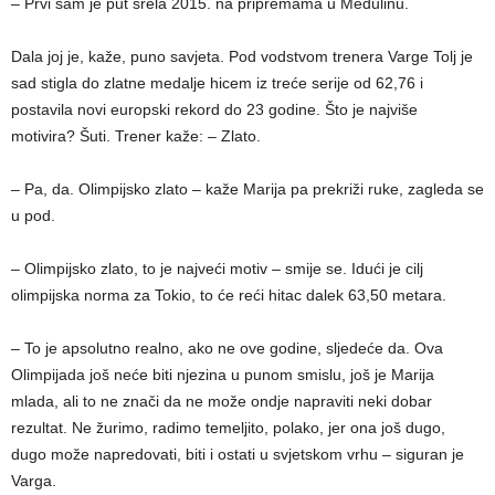
– Prvi sam je put srela 2015. na pripremama u Medulinu.
Dala joj je, kaže, puno savjeta. Pod vodstvom trenera Varge Tolj je
sad stigla do zlatne medalje hicem iz treće serije od 62,76 i
postavila novi europski rekord do 23 godine. Što je najviše
motivira? Šuti. Trener kaže: – Zlato.
– Pa, da. Olimpijsko zlato – kaže Marija pa prekriži ruke, zagleda se
u pod.
– Olimpijsko zlato, to je najveći motiv – smije se. Idući je cilj
olimpijska norma za Tokio, to će reći hitac dalek 63,50 metara.
– To je apsolutno realno, ako ne ove godine, sljedeće da. Ova
Olimpijada još neće biti njezina u punom smislu, još je Marija
mlada, ali to ne znači da ne može ondje napraviti neki dobar
rezultat. Ne žurimo, radimo temeljito, polako, jer ona još dugo,
dugo može napredovati, biti i ostati u svjetskom vrhu – siguran je
Varga.