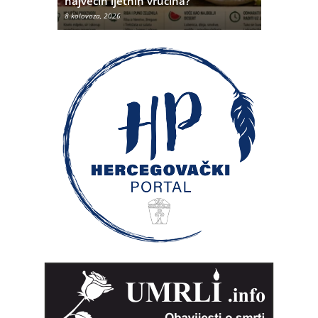
najvećih ljetnih vrućina?
Hercegovi
8 kolovoza, 2026
8 kolovoza, 20