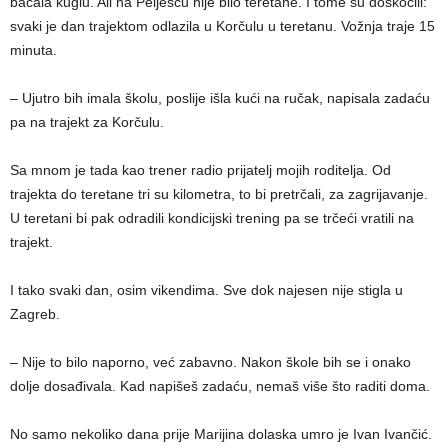
bacala kuglu. Ali na Pelješcu nije bilo teretane. I tome su doskočili:
svaki je dan trajektom odlazila u Korčulu u teretanu. Vožnja traje 15
minuta.
– Ujutro bih imala školu, poslije išla kući na ručak, napisala zadaću
pa na trajekt za Korčulu.
Sa mnom je tada kao trener radio prijatelj mojih roditelja. Od
trajekta do teretane tri su kilometra, to bi pretrčali, za zagrijavanje.
U teretani bi pak odradili kondicijski trening pa se trčeći vratili na
trajekt.
I tako svaki dan, osim vikendima. Sve dok najesen nije stigla u
Zagreb.
– Nije to bilo naporno, već zabavno. Nakon škole bih se i onako
dolje dosađivala. Kad napišeš zadaću, nemaš više što raditi doma.
No samo nekoliko dana prije Marijina dolaska umro je Ivan Ivančić.