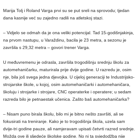
Marija Tolj i Roland Varga prvi su se put sreli na sprovodu; tjedan
dana kasnije već su zajedno radili na atletskoj stazi.
– Vidjelo se odmah da je ona veliki potencijal. Tad 15-godišnjakinja,
na prvom nastupu, u Varaždinu, bacila je 23 metra, a sezonu je
završila s 29,32 metra – govori trener Varga.
U međuvremenu je odrasla, završila trogodišnju srednju školu za
automehaničarku, maturirala prije dvije godine. U razredu je, osim
nje, bila još svega jedna djevojka. U cijeloj generaciji te Industrijsko-
strojarske škole, u kojoj, osim automehaničarki i automehaničara,
školuju i strojarke i strojare, CNC operaterke i operatere; u sedam
razreda bilo je petnaestak učenica. Zašto baš automehaničarka?
– Nisam puno birala školu, bilo mi je bitno nešto završiti, ali se
fokusirati na treniranje. Kako je to trogodišnja škola, uzela sam
dvije-tri godine pauze, ali namjeravam upisati četvrti razred srednje.
Možda ove ili sljedeće školske godine. No ni ta svjedodžba nije