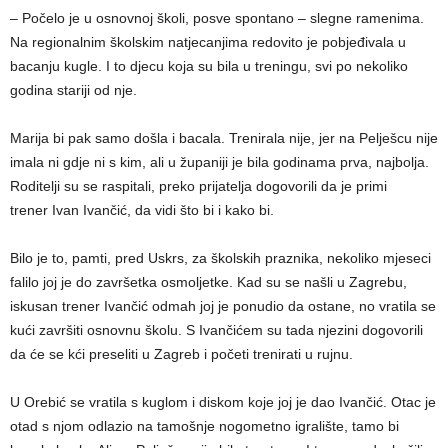
– Počelo je u osnovnoj školi, posve spontano – slegne ramenima.
Na regionalnim školskim natjecanjima redovito je pobjeđivala u
bacanju kugle. I to djecu koja su bila u treningu, svi po nekoliko
godina stariji od nje.
Marija bi pak samo došla i bacala. Trenirala nije, jer na Pelješcu nije
imala ni gdje ni s kim, ali u županiji je bila godinama prva, najbolja.
Roditelji su se raspitali, preko prijatelja dogovorili da je primi
trener Ivan Ivančić, da vidi što bi i kako bi.
Bilo je to, pamti, pred Uskrs, za školskih praznika, nekoliko mjeseci
falilo joj je do završetka osmoljetke. Kad su se našli u Zagrebu,
iskusan trener Ivančić odmah joj je ponudio da ostane, no vratila se
kući završiti osnovnu školu. S Ivančićem su tada njezini dogovorili
da će se kći preseliti u Zagreb i početi trenirati u rujnu.
U Orebić se vratila s kuglom i diskom koje joj je dao Ivančić. Otac je
otad s njom odlazio na tamošnje nogometno igralište, tamo bi