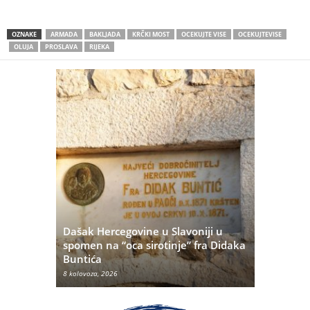
OZNAKE
ARMADA
BAKLJADA
KRČKI MOST
OCEKUJTE VISE
OCEKUJTEVISE
OLUJA
PROSLAVA
RIJEKA
Dašak Hercegovine u Slavoniji u
titutivna
spomen na “oca sirotinje” fra Didaka
Što se ne
Buntića
najvećih 
8 kolovoza, 2026
8 kolovoza, 20