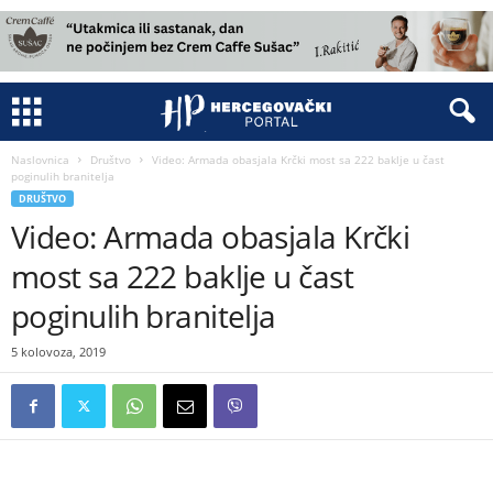
Naslovnica
Društvo
Video: Armada obasjala Krčki most sa 222 baklje u čast
poginulih branitelja
DRUŠTVO
Video: Armada obasjala Krčki
most sa 222 baklje u čast
poginulih branitelja
5 kolovoza, 2019