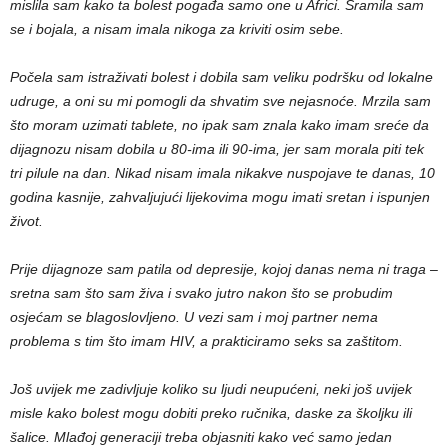
mislila sam kako ta bolest pogađa samo one u Africi. Sramila sam
se i bojala, a nisam imala nikoga za kriviti osim sebe.
Počela sam istraživati bolest i dobila sam veliku podršku od lokalne
udruge, a oni su mi pomogli da shvatim sve nejasnoće. Mrzila sam
što moram uzimati tablete, no ipak sam znala kako imam sreće da
dijagnozu nisam dobila u 80-ima ili 90-ima, jer sam morala piti tek
tri pilule na dan. Nikad nisam imala nikakve nuspojave te danas, 10
godina kasnije, zahvaljujući lijekovima mogu imati sretan i ispunjen
život.
Prije dijagnoze sam patila od depresije, kojoj danas nema ni traga –
sretna sam što sam živa i svako jutro nakon što se probudim
osjećam se blagoslovljeno. U vezi sam i moj partner nema
problema s tim što imam HIV, a prakticiramo seks sa zaštitom.
Još uvijek me zadivljuje koliko su ljudi neupućeni, neki još uvijek
misle kako bolest mogu dobiti preko ručnika, daske za školjku ili
šalice. Mlađoj generaciji treba objasniti kako već samo jedan