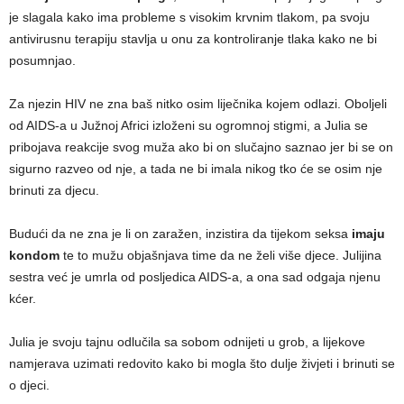
je slagala kako ima probleme s visokim krvnim tlakom, pa svoju
antivirusnu terapiju stavlja u onu za kontroliranje tlaka kako ne bi
posumnjao.
Za njezin HIV ne zna baš nitko osim liječnika kojem odlazi. Oboljeli
od AIDS-a u Južnoj Africi izloženi su ogromnoj stigmi, a Julia se
pribojava reakcije svog muža ako bi on slučajno saznao jer bi se on
sigurno razveo od nje, a tada ne bi imala nikog tko će se osim nje
brinuti za djecu.
Budući da ne zna je li on zaražen, inzistira da tijekom seksa
imaju
kondom
te to mužu objašnjava time da ne želi više djece. Julijina
sestra već je umrla od posljedica AIDS-a, a ona sad odgaja njenu
kćer.
Julia je svoju tajnu odlučila sa sobom odnijeti u grob, a lijekove
namjerava uzimati redovito kako bi mogla što dulje živjeti i brinuti se
o djeci.