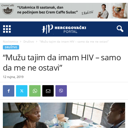
Naslovnica
Društvo
“Mužu tajim da imam HIV – samo da me ne ostavi”
DRUŠTVO
“Mužu tajim da imam HIV – samo
da me ne ostavi”
12 rujna, 2019