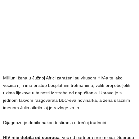
Milijuni žena u Južnoj Africi zaraženi su virusom HIV-a te iako
većina njih ima pristup besplatnim tretmanima, velik broj oboljelih
uzima lijekove u tajnosti iz straha od napuštanja. Upravo je s
jednom takvom razgovarala BBC-eva novinarka, a žena s lažnim
imenom Julia otkrila joj je razloge za to.
Dijagnozu je dobila nakon testiranja u trećoj trudnoći.
HIV nije dobila od supruga
, već od partnera prije njega. Suprugu