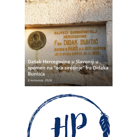
Dašak Hercegovine u Slavoniji u
titutivna
spomen na “oca sirotinje” fra Didaka
Što se ne
Buntića
najvećih 
8 kolovoza, 2026
8 kolovoza, 20