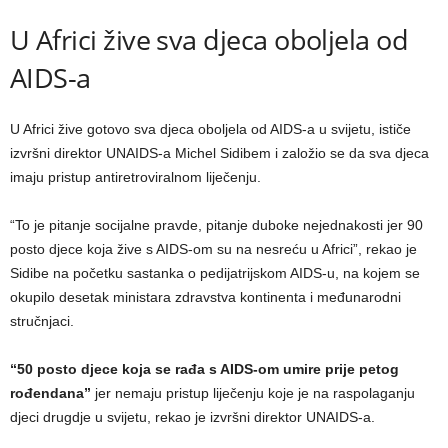
U Africi žive sva djeca oboljela od
AIDS-a
U Africi žive gotovo sva djeca oboljela od AIDS-a u svijetu, ističe
izvršni direktor UNAIDS-a Michel Sidibem i založio se da sva djeca
imaju pristup antiretroviralnom liječenju.
“To je pitanje socijalne pravde, pitanje duboke nejednakosti jer 90
posto djece koja žive s AIDS-om su na nesreću u Africi”, rekao je
Sidibe na početku sastanka o pedijatrijskom AIDS-u, na kojem se
okupilo desetak ministara zdravstva kontinenta i međunarodni
stručnjaci.
“50 posto djece koja se rađa s AIDS-om umire prije petog
rođendana”
jer nemaju pristup liječenju koje je na raspolaganju
djeci drugdje u svijetu, rekao je izvršni direktor UNAIDS-a.