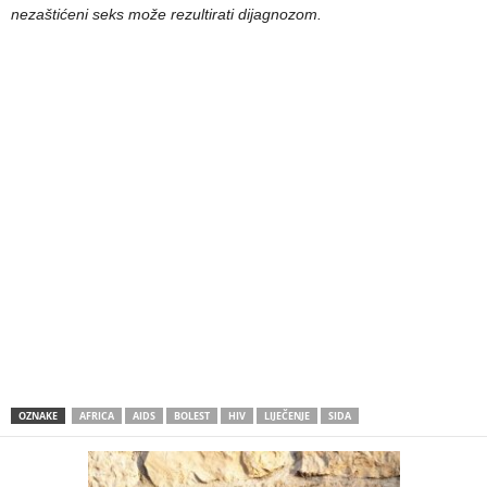
nezaštićeni seks može rezultirati dijagnozom.
OZNAKE
AFRICA
AIDS
BOLEST
HIV
LIJEČENJE
SIDA