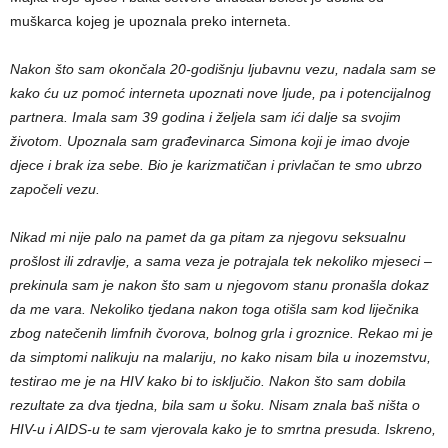
muškarca kojeg je upoznala preko interneta.
Nakon što sam okončala 20-godišnju ljubavnu vezu, nadala sam se
kako ću uz pomoć interneta upoznati nove ljude, pa i potencijalnog
partnera. Imala sam 39 godina i željela sam ići dalje sa svojim
životom. Upoznala sam građevinarca Simona koji je imao dvoje
djece i brak iza sebe. Bio je karizmatičan i privlačan te smo ubrzo
započeli vezu.
Nikad mi nije palo na pamet da ga pitam za njegovu seksualnu
prošlost ili zdravlje, a sama veza je potrajala tek nekoliko mjeseci –
prekinula sam je nakon što sam u njegovom stanu pronašla dokaz
da me vara. Nekoliko tjedana nakon toga otišla sam kod liječnika
zbog natečenih limfnih čvorova, bolnog grla i groznice. Rekao mi je
da simptomi nalikuju na malariju, no kako nisam bila u inozemstvu,
testirao me je na HIV kako bi to isključio.
Nakon što sam dobila
rezultate za dva tjedna, bila sam u šoku. Nisam znala baš ništa o
HIV-u i AIDS-u te sam vjerovala kako je to smrtna presuda. Iskreno,