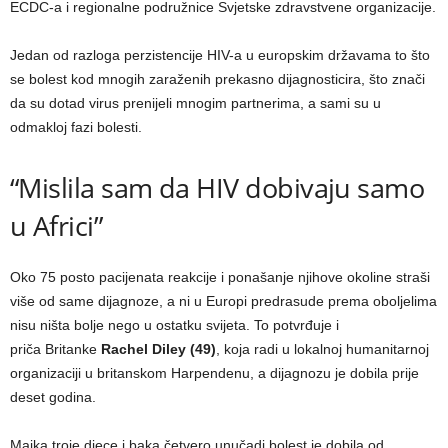
ECDC-a i regionalne podružnice Svjetske zdravstvene organizacije.
Jedan od razloga perzistencije HIV-a u europskim državama to što
se bolest kod mnogih zaraženih prekasno dijagnosticira, što znači
da su dotad virus prenijeli mnogim partnerima, a sami su u
odmakloj fazi bolesti.
“Mislila sam da HIV dobivaju samo
u Africi”
Oko 75 posto pacijenata reakcije i ponašanje njihove okoline straši
više od same dijagnoze, a ni u Europi predrasude prema oboljelima
nisu ništa bolje nego u ostatku svijeta. To potvrđuje i
priča Britanke
Rachel Diley (49)
, koja radi u lokalnoj humanitarnoj
organizaciji u britanskom Harpendenu, a dijagnozu je dobila prije
deset godina.
Majka troje djece i baka četvero unučadi bolest je dobila od