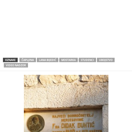
OZNAKE
ČAPLJINA
LANA BIJEDIĆ
MOSTARKA
STUDENCI
UBOJSTVO
VIDEO NADZOR