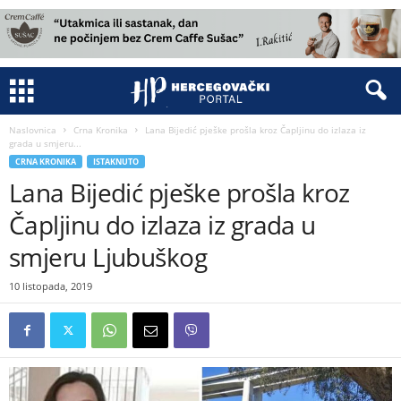
Naslovnica
Crna Kronika
Lana Bijedić pješke prošla kroz Čapljinu do izlaza iz
grada u smjeru...
CRNA KRONIKA
ISTAKNUTO
Lana Bijedić pješke prošla kroz
Čapljinu do izlaza iz grada u
smjeru Ljubuškog
10 listopada, 2019