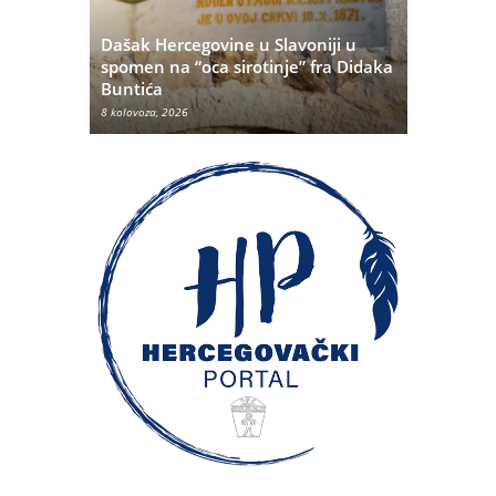
Dašak Hercegovine u Slavoniji u
titutivna
spomen na “oca sirotinje” fra Didaka
Što se ne
Buntića
najvećih 
8 kolovoza, 2026
8 kolovoza, 20