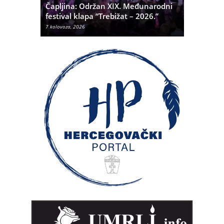
 Alda
Čapljina: Održan XIX. Međunarodni
Čapljina:
festival klapa “Trebižat – 2026.”
Olivera K
7 kolovoza, 2026
7 kolovoza, 20