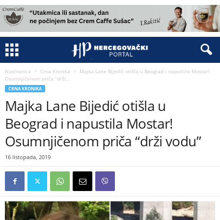
Naslovnica
Crna Kronika
Majka Lane Bijedić otišla u Beograd i napustila Mostar!
Osumnjičenom priča “drži...
CRNA KRONIKA
Majka Lane Bijedić otišla u
Beograd i napustila Mostar!
Osumnjičenom priča “drži vodu”
16 listopada, 2019