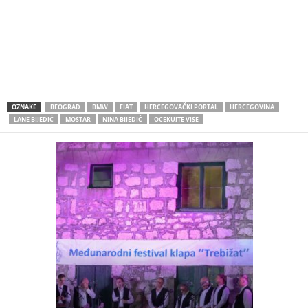
OZNAKE
BEOGRAD
BMW
FIAT
HERCEGOVAČKI PORTAL
HERCEGOVINA
LANE BIJEDIĆ
MOSTAR
NINA BIJEDIĆ
OCEKUJTE VISE
ć