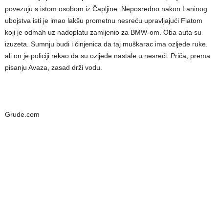
povezuju s istom osobom iz Čapljine. Neposredno nakon Laninog
ubojstva isti je imao lakšu prometnu nesreću upravljajući Fiatom
koji je odmah uz nadoplatu zamijenio za BMW-om. Oba auta su
izuzeta. Sumnju budi i činjenica da taj muškarac ima ozljede ruke.
ali on je policiji rekao da su ozljede nastale u nesreći. Priča, prema
pisanju Avaza, zasad drži vodu.
Grude.com