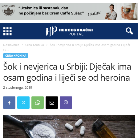
Naslovnica
Crna Kronika
Šok i nevjerica u Srbiji: Dječak ima osam godina i liječi
se...
CRNA KRONIKA
Šok i nevjerica u Srbiji: Dječak ima
osam godina i liječi se od heroina
2 studenoga, 2019