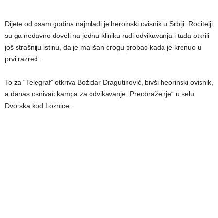
Dijete od osam godina najmlađi je heroinski ovisnik u Srbiji. Roditelji
su ga nedavno doveli na jednu kliniku radi odvikavanja i tada otkrili
još strašniju istinu, da je mališan drogu probao kada je krenuo u
prvi razred.
To za “Telegraf” otkriva Božidar Dragutinović, bivši heorinski ovisnik,
a danas osnivač kampa za odvikavanje „Preobraženje“ u selu
Dvorska kod Loznice.