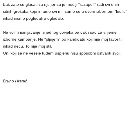
Baš zato ću glasati za nju jer su je mediji “razapeli” radi svi onih
sitnih grešaka koje imamo svi mi, samo se u ovom izbornom “ludilu”
nikad nismo pogledali u ogledalo.
Ne volim ismijavanje ni jednog čovjeka pa čak i sad za vrijeme
izborne kampanje. Ne “pljujem” po kandidatu koji nije moj favorit i
nikad neću. To nije moj stil.
Oni koji se ne vesele tuđem uspjehu nisu sposobni ostvariti svoj.
Bruno Hranić