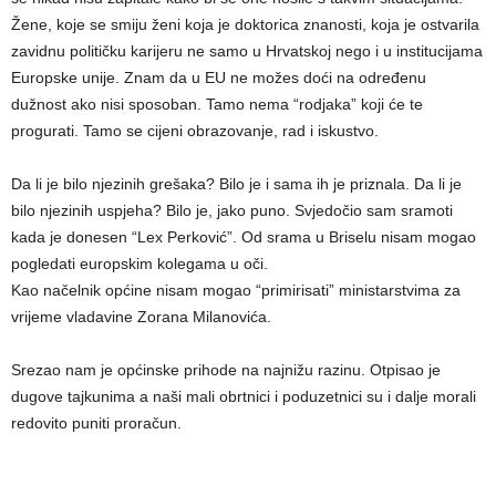
Žene, koje se smiju ženi koja je doktorica znanosti, koja je ostvarila
zavidnu političku karijeru ne samo u Hrvatskoj nego i u institucijama
Europske unije. Znam da u EU ne mo
žes doći na određenu
dužnost ako nisi sposoban. Tamo nema “rodjaka” koji će te
progurati. Tamo se cijeni obrazovanje, rad i iskustvo.
Da li je bilo njezinih grešaka? Bilo je i sama ih je priznala. Da li je
bilo njezinih uspjeha? Bilo je, jako puno. Svjedočio sam sramoti
kada je donesen “Lex Perković”. Od srama u Briselu nisam mogao
pogledati europskim kolegama u oči.
Kao načelnik općine nisam mogao “primirisati” ministarstvima za
vrijeme vladavine Zorana Milanovića.
Srezao nam je općinske prihode na najnižu razinu. Otpisao je
dugove tajkunima a naši mali obrtnici i poduzetnici su i dalje morali
redovito puniti proračun.