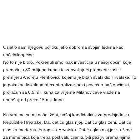
Osjetio sam njegovu politiku jako dobro na svojim leđima kao
načelnik općine.
No to nije bitno. Pokrenuli smo ipak investicije u našoj općini koje
premašuju 80 milijuna kuna i to zahvaljujući promjeni vlasti i
premijeru Andreju Plenkoviću kojemu je bitan svaki dio Hrvatske. To
je pokazao fiskalnom decenteralizacijom i povećao naš općinski
proračun sa 6,5 mil. kuna za vrijeme Milanovićeve vlade na
današnji od preko 15 mil. kuna.
No vratimo se mi našoj ženi, našoj kandidatkinji za predsjednicu
Republike Hrvatske. Da, dat ću glas njoj. Dat ću glas ženi. Dat ću
glas za modernu, europsku Hrvatsku. Dat ću glas njoj jer su žene
za mene bića koja treba poštivati, cijeniti, biti pažljiv prema njima.