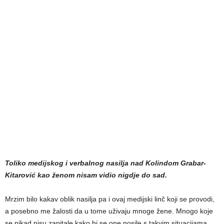
Toliko medijskog i verbalnog nasilja nad Kolindom Grabar-
Kitarović kao ženom nisam vidio nigdje do sad.
Mrzim bilo kakav oblik nasilja pa i ovaj medijski linč koji se provodi,
a posebno me žalosti da u tome uživaju mnoge žene. Mnogo koje
se nikad nisu zapitale kako bi se one nosile s takvim situacijama.