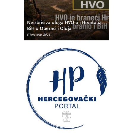
Pobjednič
rna u
Neizbrisiva uloga HVO-a i Hrvata iz
dvije dom
BiH u Operaciji Oluja
najtežem 
5 kolovoza, 2026
5 kolovoza, 20