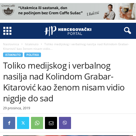
Naslovnica
Istaknuto
Toliko medijskog i verbalnog nasilja nad Kolindom Grabar-
Kitarović kao ženom nisam vidio...
ISTAKNUTO
POLITIKA
Toliko medijskog i verbalnog
nasilja nad Kolindom Grabar-
Kitarović kao ženom nisam vidio
nigdje do sad
29 prosinca, 2019