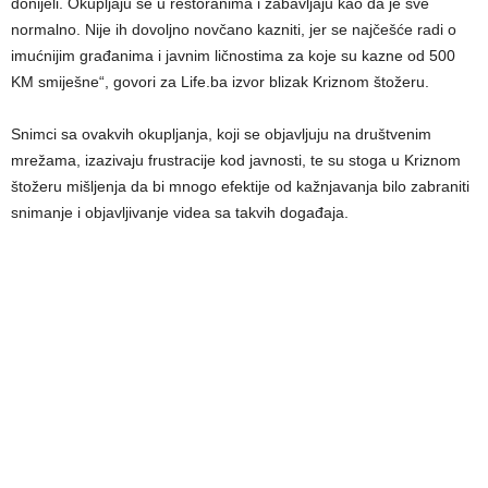
donijeli. Okupljaju se u restoranima i zabavljaju kao da je sve
normalno. Nije ih dovoljno novčano kazniti, jer se najčešće radi o
imućnijim građanima i javnim ličnostima za koje su kazne od 500
KM smiješne“, govori za Life.ba izvor blizak Kriznom štožeru.
Snimci sa ovakvih okupljanja, koji se objavljuju na društvenim
mrežama, izazivaju frustracije kod javnosti, te su stoga u Kriznom
štožeru mišljenja da bi mnogo efektije od kažnjavanja bilo zabraniti
snimanje i objavljivanje videa sa takvih događaja.