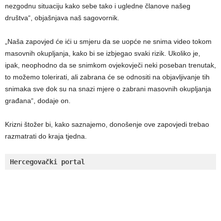
nezgodnu situaciju kako sebe tako i ugledne članove našeg
društva“, objašnjava naš sagovornik.
„Naša zapovjed će ići u smjeru da se uopće ne snima video tokom
masovnih okupljanja, kako bi se izbjegao svaki rizik. Ukoliko je,
ipak, neophodno da se snimkom ovjekovječi neki poseban trenutak,
to možemo tolerirati, ali zabrana će se odnositi na objavljivanje tih
snimaka sve dok su na snazi mjere o zabrani masovnih okupljanja
građana“, dodaje on.
Krizni štožer bi, kako saznajemo, donošenje ove zapovjedi trebao
razmatrati do kraja tjedna.
Hercegovački portal