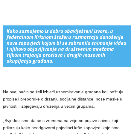
Kako saznajemo iz dobro obaviješteni izvora, u
federalnom Kriznom štožeru razmatraju donošenje
nove zapovjedi kojom bi se zabranilo snimanje videa
i njihovo objavljivanje na društvenim mrežama
tijkom trajanja proslava i drugih masovnih
okupljanja građana.
Na ovaj način se želi izbjeći uznemiravanje građana koji poštuju
propise i preporuke o držanju socijalne distance, nose maske u
javnosti i izbjegavaju druženja u većim grupama.
„Svjedoci smo da se s vremena na vrijeme pojave snimci koji
prikazuju kako neodgovorni pojedinci krše zapovjedi koje smo