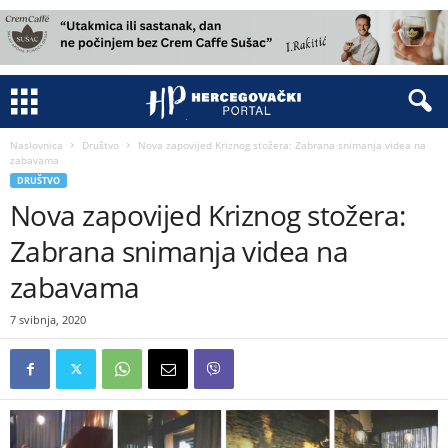
Naslovnica
Društvo
Nova zapovijed Kriznog stožera: Zabrana snimanja videa na
zabavama
DRUŠTVO
Nova zapovijed Kriznog stožera:
Zabrana snimanja videa na
zabavama
7 svibnja, 2020