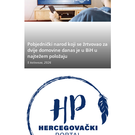
Pobjednički narod koji se žrtvovao za
rvata iz
dvije domovine danas je u BiH u
Pobjeda u
najtežem položaju
značenje 
5 kolovoza, 2026
5 kolovoza, 20