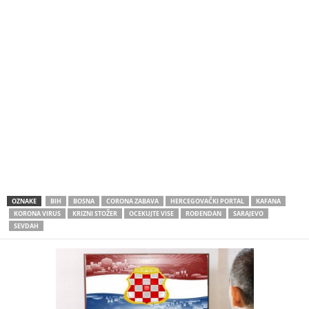
OZNAKE
BIH
BOSNA
CORONA ZABAVA
HERCEGOVAČKI PORTAL
KAFANA
KORONA VIRUS
KRIZNI STOŽER
OCEKUJTE VISE
ROĐENDAN
SARAJEVO
SEVDAH