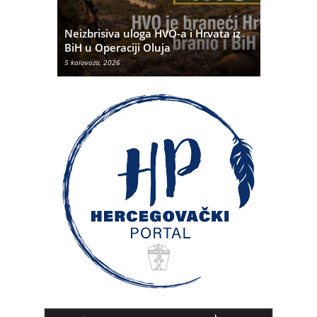
Pobjednič
rna u
Neizbrisiva uloga HVO-a i Hrvata iz
dvije dom
BiH u Operaciji Oluja
najtežem 
5 kolovoza, 2026
5 kolovoza, 20