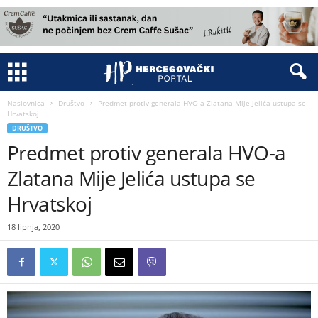
Naslovnica
Društvo
Predmet protiv generala HVO-a Zlatana Mije Jelića ustupa se
Hrvatskoj
DRUŠTVO
Predmet protiv generala HVO-a
Zlatana Mije Jelića ustupa se
Hrvatskoj
18 lipnja, 2020