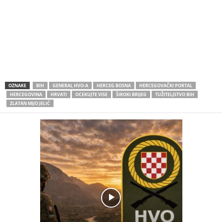
OZNAKE
BIH
GENERAL HVO-A
HERCEG BOSNA
HERCEGOVAČKI PORTAL
HERCEGOVINA
HRVATI
OCEKUJTE VISE
ŠIROKI BRIJEG
TUŽITELJSTVO BIH
ZLATAN MIJO JELIĆ