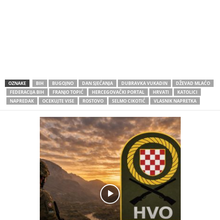
OZNAKE
BIH
BUGOJNO
DAN SJEĆANJA
DUBRAVKA VUKADIN
DŽEVAD MLAĆO
FEDERACIJA BIH
FRANJO TOPIĆ
HERCEGOVAČKI PORTAL
HRVATI
KATOLICI
NAPREDAK
OCEKUJTE VISE
ROSTOVO
SELMO CIKOTIĆ
VLASNIK NAPRETKA