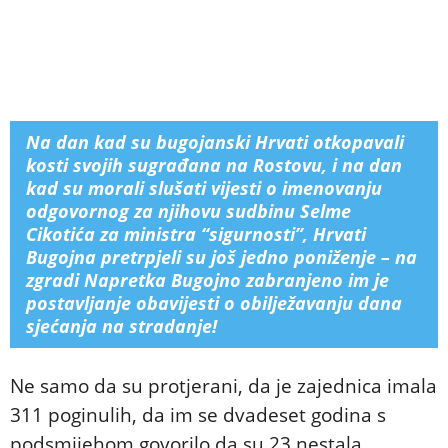
Na dan kad su bugojanski Hrvati otkopavali
kosti svojih sugrađana na Rostovu, i na dan
kad su morali slušati vijesti o imenovanju
odgovornog za njihovu sudbinu Selme
Cikotića za ministra “sigurnosti”, Hrvati
Bugojna pretrpjeli su još jedno poniženje – na
zgradi Napretka Bugojno zabranjeno im je
postavljanje obavijesti o obilježavanju dana
sjećanja na stradanje!
Ne samo da su protjerani, da je zajednica imala
311 poginulih, da im se dvadeset godina s
podsmijehom govorilo da su 23 nestala