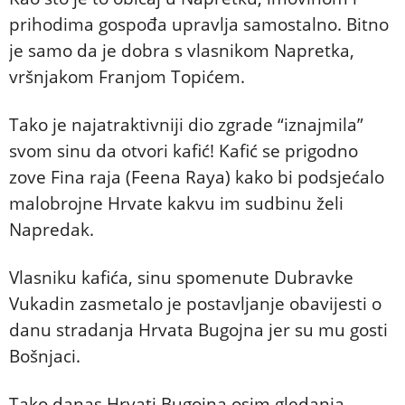
prihodima gospođa upravlja samostalno. Bitno
je samo da je dobra s vlasnikom Napretka,
vršnjakom Franjom Topićem.
Tako je najatraktivniji dio zgrade “iznajmila”
svom sinu da otvori kafić! Kafić se prigodno
zove Fina raja (Feena Raya) kako bi podsjećalo
malobrojne Hrvate kakvu im sudbinu želi
Napredak.
Vlasniku kafića, sinu spomenute Dubravke
Vukadin zasmetalo je postavljanje obavijesti o
danu stradanja Hrvata Bugojna jer su mu gosti
Bošnjaci.
Tako danas Hrvati Bugojna osim gledanja