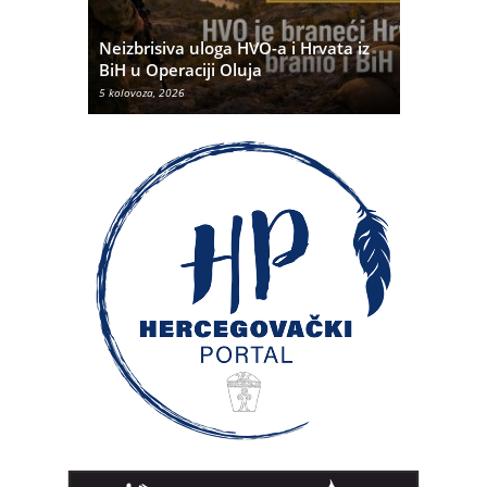
Pobjednič
rna u
Neizbrisiva uloga HVO-a i Hrvata iz
dvije dom
BiH u Operaciji Oluja
najtežem 
5 kolovoza, 2026
5 kolovoza, 20