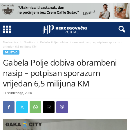
Naslovnica
Društvo
Gabela Polje dobiva obrambeni nasip – potpisan sporazum
vrijedan 6,5 milijuna KM
DRUŠTVO
Gabela Polje dobiva obrambeni
nasip – potpisan sporazum
vrijedan 6,5 milijuna KM
11 studenoga, 2020