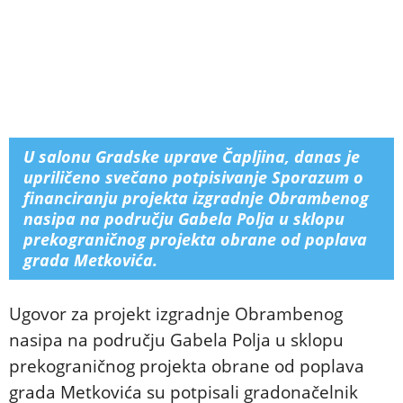
U salonu Gradske uprave Čapljina, danas je
upriličeno svečano potpisivanje Sporazum o
financiranju projekta izgradnje Obrambenog
nasipa na području Gabela Polja u sklopu
prekograničnog projekta obrane od poplava
grada Metkovića.
Ugovor za projekt izgradnje Obrambenog
nasipa na području Gabela Polja u sklopu
prekograničnog projekta obrane od poplava
grada Metkovića su potpisali gradonačelnik