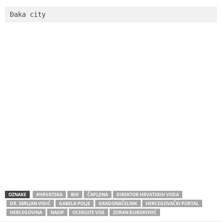
Đaka city
OZNAKE
#HRVATSKA
BIH
ČAPLJINA
DIREKTOR HRVATSKIH VODA
DR. SMILJAN VIDIĆ
GABELA POLJE
GRADONAČELNIK
HERCEGOVAČKI PORTAL
HERCEGOVINA
NASIP
OCEKUJTE VISE
ZORAN ĐUROKOVIĆ