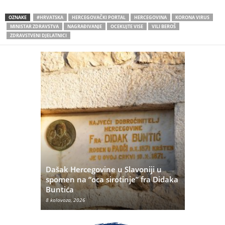
OZNAKE
#HRVATSKA
HERCEGOVAČKI PORTAL
HERCEGOVINA
KORONA VIRUS
MINISTAR ZDRAVSTVA
NAGRAĐIVANJE
OCEKUJTE VISE
VILI BEROŠ
ZDRAVSTVENI DJELATNICI
Dašak Hercegovine u Slavoniji u
titutivna
spomen na “oca sirotinje” fra Didaka
Što se ne
Buntića
najvećih 
8 kolovoza, 2026
8 kolovoza, 20