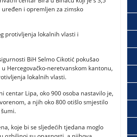
hvatni centar Bira u Bihaću koji je s 3,5
 uređen i opremljen za zimsko
g protivljenja lokalnih vlasti i
 sigurnosti BiH Selmo Cikotić pokušao
u, u Hercegovačko-neretvanskom kantonu,
otivljenja lokalnih vlasti.
i centar Lipa, oko 900 osoba nastavilo je,
orenom, a njih oko 800 otišlo smjestilo
 šumi.
a, koje bi se sljedećih tjedana moglo
i u ozbiljnoj su opasnosti, a njihova