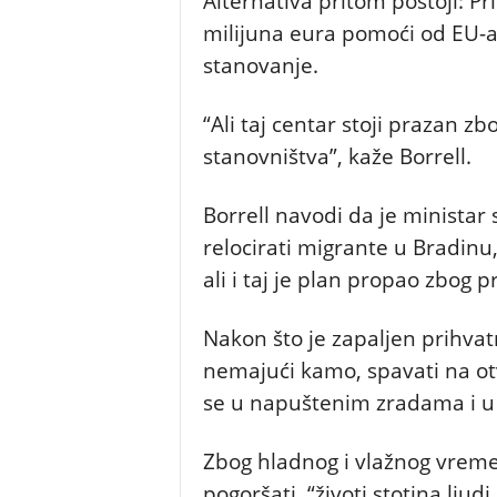
Alternativa pritom postoji: Pri
milijuna eura pomoći od EU-a
stanovanje.
“Ali taj centar stoji prazan zbo
stanovništva”, kaže Borrell.
Borrell navodi da je ministar
relocirati migrante u Bradin
ali i taj je plan propao zbog pr
Nakon što je zapaljen prihvatn
nemajući kamo, spavati na otv
se u napuštenim zradama i u
Zbog hladnog i vlažnog vremen
pogoršati, “životi stotina ljud