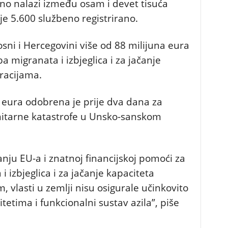
čno nalazi između osam i devet tisuća
 je 5.600 službeno registrirano.
sni i Hercegovini više od 88 milijuna eura
 migranata i izbjeglica i za jačanje
racijama.
 eura odobrena je prije dva dana za
itarne katastrofe u Unsko-sanskom
u EU-a i znatnoj financijskoj pomoći za
 izbjeglica i za jačanje kapaciteta
, vlasti u zemlji nisu osigurale učinkovito
etima i funkcionalni sustav azila”, piše