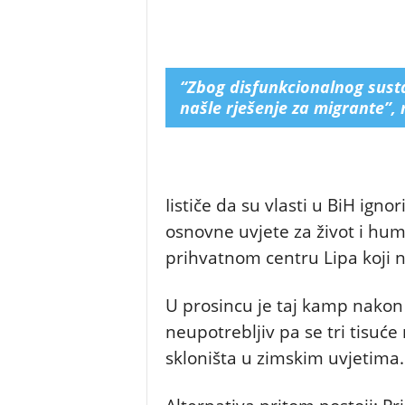
“Zbog disfunkcionalnog susta
našle rješenje za migrante”, 
Iističe da su vlasti u BiH ign
osnovne uvjete za život i h
prihvatnom centru Lipa koji n
U prosincu je taj kamp nako
neupotrebljiv pa se tri tisuć
skloništa u zimskim uvjetima.