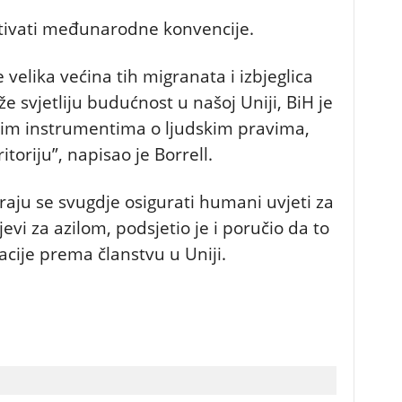
tivati međunarodne konvencije.
 velika većina tih migranata i izbjeglica
že svjetliju budućnost u našoj Uniji, BiH je
 instrumentima o ljudskim pravima,
toriju”, napisao je Borrell.
aju se svugdje osigurati humani uvjeti za
evi za azilom, podsjetio je i poručio da to
racije prema članstvu u Uniji.