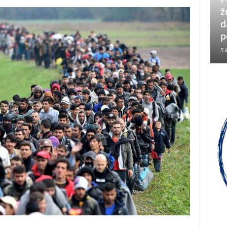
Neizbrisiva uloga HVO-a i
ž
Hrvata iz BiH u Operaciji
d
Oluja
p
5 kolovoza, 2026
5 