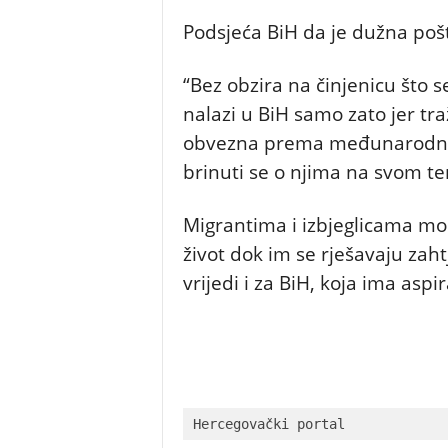
Podsjeća BiH da je dužna poš
“Bez obzira na činjenicu što se
nalazi u BiH samo zato jer tra
obvezna prema međunarodnim
brinuti se o njima na svom teri
Migrantima i izbjeglicama mor
život dok im se rješavaju zahtj
vrijedi i za BiH, koja ima aspi
Hercegovački portal