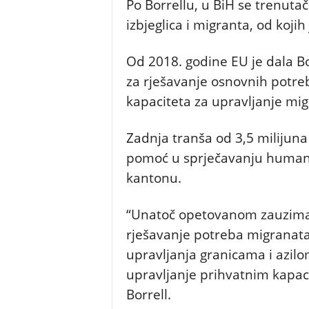
Po Borrellu, u BiH se trenuta
izbjeglica i migranta, od kojih
Od 2018. godine EU je dala Bo
za rješavanje osnovnih potreba
kapaciteta za upravljanje mig
Zadnja tranša od 3,5 milijuna
pomoć u sprječavanju human
kantonu.
“Unatoč opetovanom zauzimanj
rješavanje potreba migranata i
upravljanja granicama i azilom
upravljanje prihvatnim kapacit
Borrell.