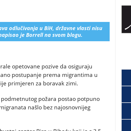
va odlučivanja u BiH, državne vlasti nisu
napisao je Borrell na svom blogu.
orirale opetovane pozive da osiguraju
umano postupanje prema migrantima u
ije primjeren za boravak zimi.
n podmetnutog požara postao potpuno
e migranata našlo bez najosnovnijeg