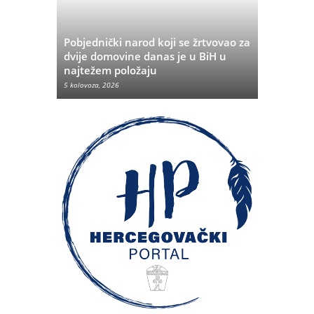
Pobjednički narod koji se žrtvovao za
rvata iz
dvije domovine danas je u BiH u
Pobjeda u
najtežem položaju
značenje 
5 kolovoza, 2026
5 kolovoza, 20