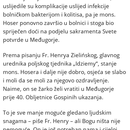
uslijedile su komplikacije uslijed infekcije
bolničkom bakterijom i kolitisa, pa je mons.
Hoser ponovno završio u bolnici i stoga bio
spriječen doći na podjelu sakramenta Svete
potvrde u Međugorje.
Prema pisanju Fr. Henrya Zielińskog, glavnog
urednika poljskog tjednika „Idziemy“, stanje
mons. Hosera i dalje nije dobro, osjeća se slabo
i moli da se moli za njegovo ozdravljenje.
Naime, on se žarko želi vratiti u Međugorje
prije 40. Obljetnice Gospinih ukazanja.
To je sve manje moguće gledano ljudskim
snagama – piše Fr. Henry – ali Bogu ništa nije
nemoguće. On je još potreban nama i cijeloj