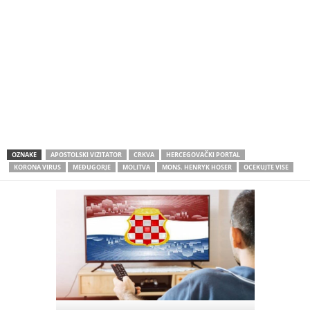
OZNAKE
APOSTOLSKI VIZITATOR
CRKVA
HERCEGOVAČKI PORTAL
KORONA VIRUS
MEĐUGORJE
MOLITVA
MONS. HENRYK HOSER
OCEKUJTE VISE