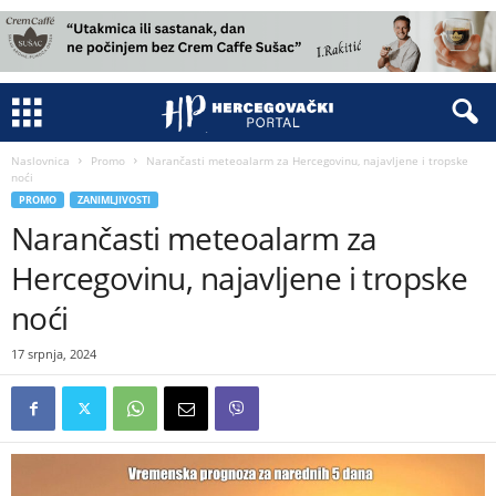
Naslovnica
Promo
Narančasti meteoalarm za Hercegovinu, najavljene i tropske
noći
PROMO
ZANIMLJIVOSTI
Narančasti meteoalarm za
Hercegovinu, najavljene i tropske
noći
17 srpnja, 2024