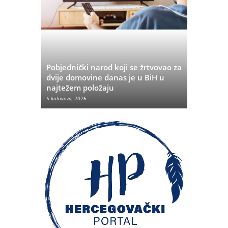
Pobjednički narod koji se žrtvovao za
rvata iz
dvije domovine danas je u BiH u
Pobjeda u
najtežem položaju
značenje 
5 kolovoza, 2026
5 kolovoza, 20