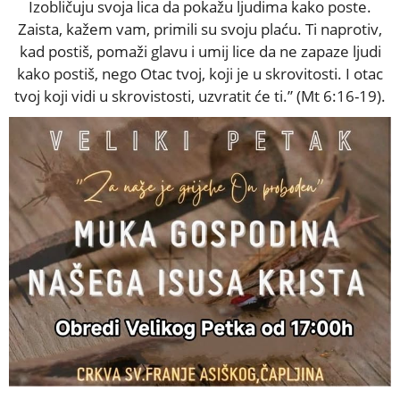
Izobličuju svoja lica da pokažu ljudima kako poste.
Zaista, kažem vam, primili su svoju plaću. Ti naprotiv,
kad postiš, pomaži glavu i umij lice da ne zapaze ljudi
kako postiš, nego Otac tvoj, koji je u skrovitosti. I otac
tvoj koji vidi u skrovistosti, uzvratit će ti.” (Mt 6:16-19).