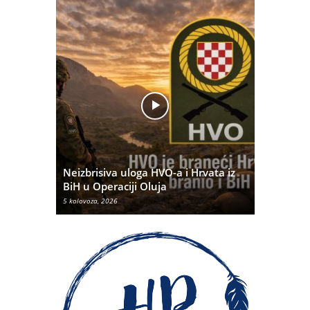
Pobjednič
rna u
Neizbrisiva uloga HVO-a i Hrvata iz
dvije dom
BiH u Operaciji Oluja
najtežem 
5 kolovoza, 2026
5 kolovoza, 20