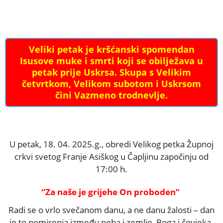
Veliki petak je kršćanski spomendan
Isusove muke i smrti koji se obilježava u
petak prije Uskrsa. Skupa s Velikim
četvrtkom, Velikom subotom i Uskrsom
čini Vazmeno trodnevlje.
U petak, 18. 04. 2025.g., obredi Velikog petka Župnoj
crkvi svetog Franje Asiškog u Čapljinu započinju od
17:00 h.
“Za naše je grijehe On proboden”
Radi se o vrlo svečanom danu, a ne danu žalosti – dan
je to pomirenja između neba i zemlje, Boga i čovjeka.