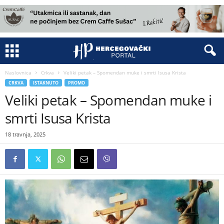
Naslovnica
Crkva
Veliki petak – Spomendan muke i smrti Isusa Krista
CRKVA
ISTAKNUTO
PROMO
Veliki petak – Spomendan muke i
smrti Isusa Krista
18 travnja, 2025