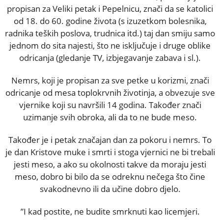
propisan za Veliki petak i Pepelnicu, znači da se katolici
od 18. do 60. godine života (s izuzetkom bolesnika,
radnika teških poslova, trudnica itd.) taj dan smiju samo
jednom do sita najesti, što ne isključuje i druge oblike
odricanja (gledanje TV, izbjegavanje zabava i sl.).
Nemrs, koji je propisan za sve petke u korizmi, znači
odricanje od mesa toplokrvnih životinja, a obvezuje sve
vjernike koji su navršili 14 godina. Također znači
uzimanje svih obroka, ali da to ne bude meso.
Također je i petak značajan dan za pokoru i nemrs. To
je dan Kristove muke i smrti i stoga vjernici ne bi trebali
jesti meso, a ako su okolnosti takve da moraju jesti
meso, dobro bi bilo da se odreknu nečega što čine
svakodnevno ili da učine dobro djelo.
”I kad postite, ne budite smrknuti kao licemjeri.