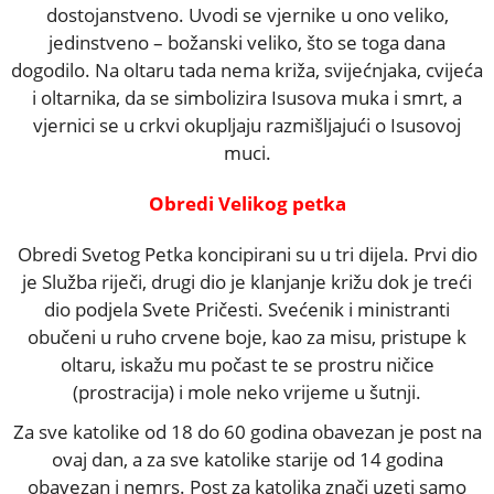
dostojanstveno. Uvodi se vjernike u ono veliko,
jedinstveno – božanski veliko, što se toga dana
dogodilo. Na oltaru tada nema križa, svijećnjaka, cvijeća
i oltarnika, da se simbolizira Isusova muka i smrt, a
vjernici se u crkvi okupljaju razmišljajući o Isusovoj
muci.
Obredi Velikog petka
Obredi Svetog Petka koncipirani su u tri dijela. Prvi dio
je Služba riječi, drugi dio je klanjanje križu dok je treći
dio podjela Svete Pričesti. Svećenik i ministranti
obučeni u ruho crvene boje, kao za misu, pristupe k
oltaru, iskažu mu počast te se prostru ničice
(prostracija) i mole neko vrijeme u šutnji.
Za sve katolike od 18 do 60 godina obavezan je post na
ovaj dan, a za sve katolike starije od 14 godina
obavezan i nemrs. Post za katolika znači uzeti samo