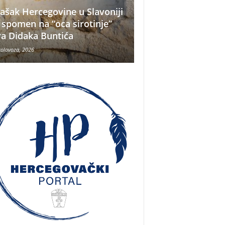
ašak Hercegovine u Slavoniji
 spomen na “oca sirotinje”
Što se nekada jelo
ra Didaka Buntića
najvećih ljetnih vr
kolovoza, 2026
8 kolovoza, 2026