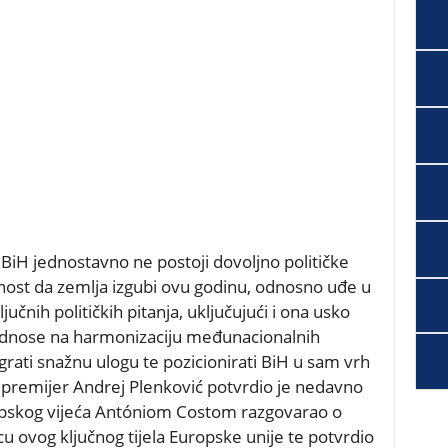
r BiH jednostavno ne postoji dovoljno političke
nost da zemlja izgubi ovu godinu, odnosno uđe u
učnih političkih pitanja, uključujući i ona usko
 odnose na harmonizaciju međunacionalnih
ati snažnu ulogu te pozicionirati BiH u sam vrh
 premijer Andrej Plenković potvrdio je nedavno
opskog vijeća Antóniom Costom razgovarao o
 ovog ključnog tijela Europske unije te potvrdio