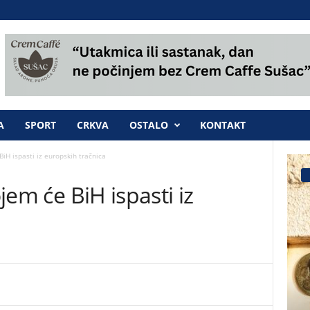
A
SPORT
CRKVA
OSTALO
KONTAKT
BiH ispasti iz europskih tračnica
ojem će BiH ispasti iz