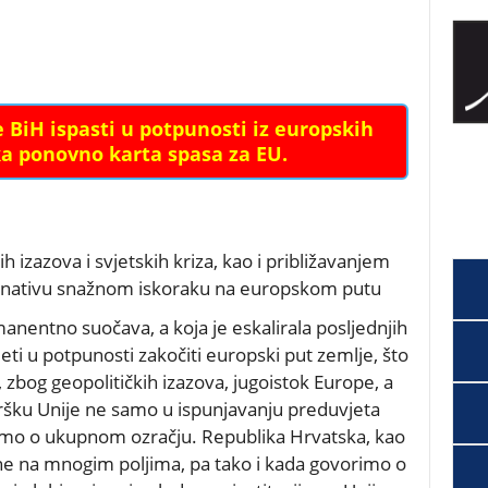
e BiH ispasti u potpunosti iz europskih
ka ponovno karta spasa za EU.
 izazova i svjetskih kriza, kao i približavanjem
ernativu snažnom iskoraku na europskom putu
nentno suočava, a koja je eskalirala posljednjih
jeti u potpunosti
zakočiti europski put
zemlje, što
zbog geopolitičkih izazova, jugoistok Europe, a
ršku Unije ne samo u ispunjavanju preduvjeta
rimo o ukupnom ozračju.
Republika Hrvatska
, kao
ne na mnogim poljima, pa tako i kada govorimo o