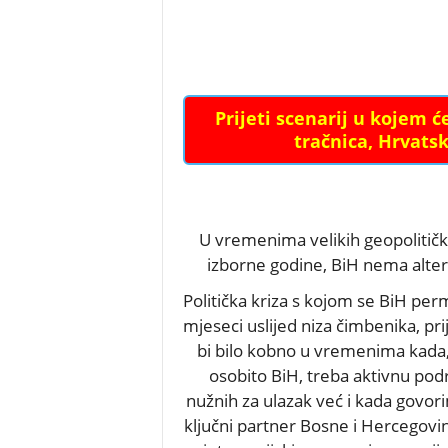
Prijeti scenarij u kojem ć
tračnica, Hrvats
U vremenima velikih geopolitičkih
izborne godine, BiH nema alt
Politička kriza
s kojom se BiH perma
mjeseci uslijed niza čimbenika, pri
bi bilo kobno u vremenima kada, 
osobito BiH, treba aktivnu pod
nužnih za ulazak već i kada govo
ključni partner Bosne i Hercegovi