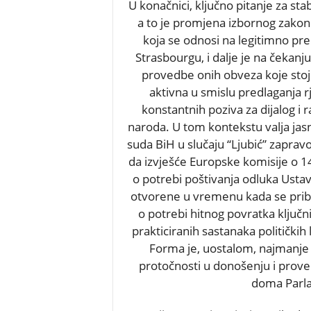
U konačnici, ključno pitanje za st
a to je promjena izbornog zako
koja se odnosi na legitimno pre
Strasbourgu, i dalje je na čekanj
provedbe onih obveza koje stoje
aktivna u smislu predlaganja 
konstantnih poziva za dijalog i 
naroda. U tom kontekstu valja jas
suda BiH u slučaju “Ljubić” zapra
da izvješće Europske komisije o 14 
o potrebi poštivanja odluka Usta
otvorene u vremenu kada se pribl
o potrebi hitnog povratka ključnih
prakticiranih sastanaka političkih
Forma je, uostalom, najmanje 
protočnosti u donošenju i provedb
doma Parla