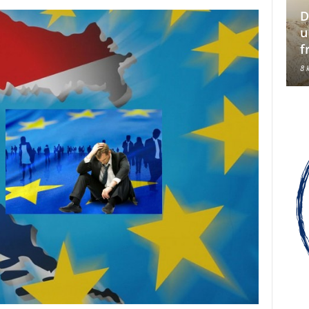
D
Hrvati su jedan od tri
u
konstitutivna naroda u BiH
f
8 kolovoza, 2026
8 