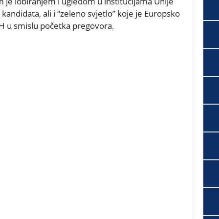
m je
lobiranjem i ugledom u institucijama
Unije
kandidata, ali i “zeleno svjetlo” koje je Europsko
BiH u smislu početka pregovora.