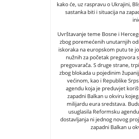
kako će, uz raspravu o Ukrajini, B
sastanka biti i situacija na za
in
Uvrštavanje teme Bosne i Hercego
zbog poremećenih unutarnjih odno
iskoraka na europskom putu te još
nužnih za početak pregovora s
pregovarača. S druge strane, tr
zbog blokada u pojedinim županij
većinom, kao i Republike Srps
agendu koja je preduvjet koriš
zapadni Balkan u okviru kojeg
milijardu eura sredstava. Budu
usuglasila Reformsku agendu
dostavljanja ni jednog novog pro
zapadni Balkan u okv