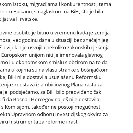
liskom istoku, migracijama i konkurentnosti, tema
padnom Balkanu, s naglaskom na BiH, što je bila
icijativa Hrvatske.
vine osobito je bitno u vremenu kada je zemlja,
sa, već godinu dana u situaciji bez značajnijeg
 uvijek nije usvojila nekoliko zakonskih rješenja
 Europskom unijom niti je imenovala glavnog
pimo i u ekonomskom smislu s obzirom na to da
ama u kojima su na vlasti stranke s bošnjačkom
ke, BiH nije dostavila usuglašenu Reformsku
tenja sredstava iz ambicioznog Plana rasta za
a je, podsjećamo, za BiH bilo predviđeno čak
ći da Bosna i Hercegovina još nije dostavila i
 s Komisijom, također ne postoji mogućnost
jekta Upravnom odboru Investicijskog okvira za
iru Instrumenta za reforme i rast.