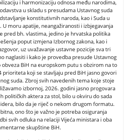
abilizaciju i harmonizaciju odnosa među narodima,
nodavstva u skladu s presudama Ustavnog suda
dstavljanje konstitutivnih naroda, kao i Suda u
u. U moru apatije, neangažiranosti i izbjegavanja
 pred bh. vlastima, jedino je hrvatska politika
rješenja poput izmjena Izbornog zakona, kao i
razgovor, uz uvažavanje ustavne pozicije sva tri
no naglasiti i kako je provedba presude Ustavnog
vo obveza BiH na europskom putu s obzirom na to
prioriteta koji se stavljaju pred BiH jasno govori
vnog suda. Zbroj svih navedenih tema koje stoje
ižavamo izbornoj, 2026. godini jasno progovara
 političkih aktera za stol, bilo u okviru do sada
 lidera, bilo da je riječ o nekom drugom formatu.
bitna, ono što je važno je potreba osiguranja
i svih odluka na relaciji Vijeća ministara i oba
mentarne skupštine BiH.