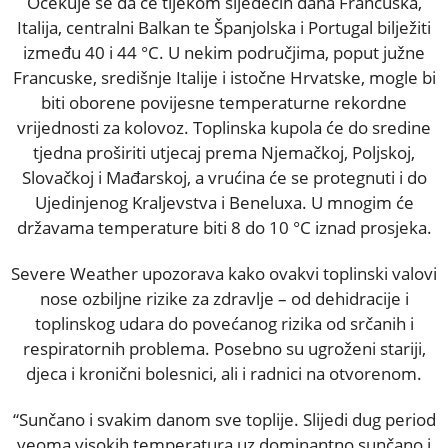
Očekuje se da će tijekom sljedećih dana Francuska,
Italija, centralni Balkan te Španjolska i Portugal bilježiti
između 40 i 44 °C. U nekim područjima, poput južne
Francuske, središnje Italije i istočne Hrvatske, mogle bi
biti oborene povijesne temperaturne rekordne
vrijednosti za kolovoz. Toplinska kupola će do sredine
tjedna proširiti utjecaj prema Njemačkoj, Poljskoj,
Slovačkoj i Mađarskoj, a vrućina će se protegnuti i do
Ujedinjenog Kraljevstva i Beneluxa. U mnogim će
državama temperature biti 8 do 10 °C iznad prosjeka.
Severe Weather upozorava kako ovakvi toplinski valovi
nose ozbiljne rizike za zdravlje – od dehidracije i
toplinskog udara do povećanog rizika od srčanih i
respiratornih problema. Posebno su ugroženi stariji,
djeca i kronični bolesnici, ali i radnici na otvorenom.
“Sunčano i svakim danom sve toplije. Slijedi dug period
veoma visokih temperatura uz dominantno sunčano i