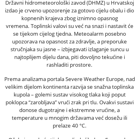
Državni hidrometeorološki zavod (DHMZ) u Hrvatskoj
izdao je crveno upozorenje za gotovo cijelu obalu i dio
kopnenih krajeva zbog iznimno opasnog
vremena. Toplinski valovi su već na snazi i nastavit će
se tijekom cijelog tjedna. Meteoalarm posebno
upozorava na opasnost za zdravlje, a preporuke
stručnjaka su jasne – izbjegavati izlaganje suncu u
najtoplijem dijelu dana, piti dovoljno tekućine i
rashladiti prostore.
Prema analizama portala Severe Weather Europe, nad
velikim dijelom kontinenta razvija se snažna toplinska
kupola – golemi sustav visokog tlaka koji poput
poklopca “zarobljava” vrući zrak pri tlu. Ovakvi sustavi
donose dugotrajne i ekstremne vrućine, a
temperature u mnogim državama već dosežu ili
prelaze 40 °C.