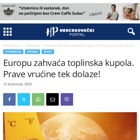
Naslovnica
Istaknuto
Europu zahvaća toplinska kupola. Prave vrućine tek dolaze!
ISTAKNUTO
PROMO
ŽIVOT
Europu zahvaća toplinska kupola.
Prave vrućine tek dolaze!
12 kolovoza, 2025