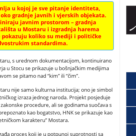
lja u kojoj je sve pitanje identiteta,
ko gradnje javnih i vjerskih objekata.
iniraju javnim prostorom – gradnja
ališta u Mostaru i izgradnja harema
 pokazuju koliko su mediji i političke
 dvostrukim standardima.
staru, s urednom dokumentacijom, kontinuirano
rja u Stocu se prikazuje u bošnjačkim medijima
avom se pitamo nad “kim” ili “čim”.
aru nije samo kulturna institucija; ono je simbol
etničkog izraza jednog naroda. Projekt posjeduje
 zakonske procedure, ali se godinama suočava s
prepoznato kao bogatstvo, HNK se prikazuje kao
ietničkom karakteru” Mostara.
gađa proces koji je u potpunoj suprotnosti sa