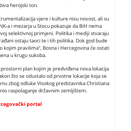
biva herojski ton.
umentalizacija vjere i kulture nisu novost, ali su
NK-a i mezarja u Stocu pokazuje da BiH nema
j selektivnoj primjeni. Politika i mediji stvaraju
ađani ostaju taoci te i tih politika. Dok god bude
po kojim pravilima“, Bosna i Hercegovina će ostati
jena u krugu sukoba.
 prostorni plan kojim je predviđena nova lokacija
nakon što se odustalo od prvotne lokacije koja se
enu zbog odluke Visokog predstavnika Christiana
nio raspolaganje državnim zemljištem.
cegovački portal