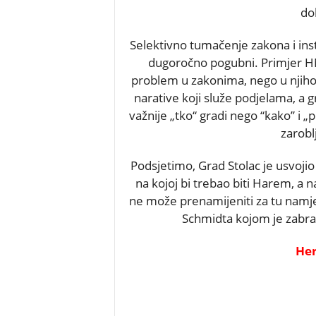
do
Selektivno tumačenje zakona i instr
dugoročno pogubni. Primjer H
problem u zakonima, nego u njihovo
narative koji služe podjelama, a gr
važnije „tko“ gradi nego “kako” i „
zarobl
Podsjetimo, Grad Stolac je usvojio
na kojoj bi trebao biti Harem, a 
ne može prenamijeniti za tu namj
Schmidta kojom je zabra
Her