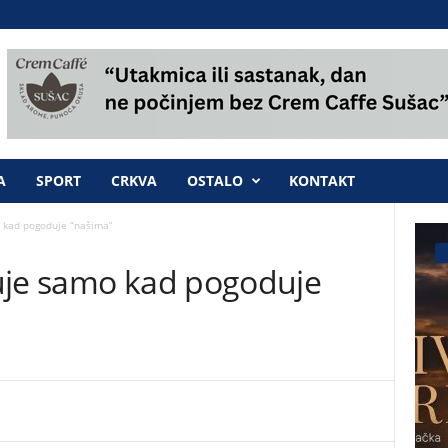
A
SPORT
CRKVA
OSTALO
KONTAKT
 kad pogoduje “našima”
uje samo kad pogoduje