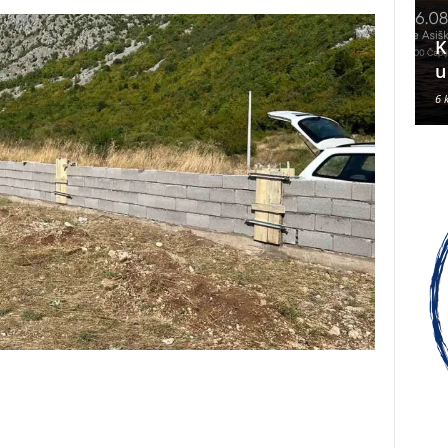
Čapljina: Održan koncert
profesora Olivera Kerna na
K
klaviru
u
7 kolovoza, 2026
6 