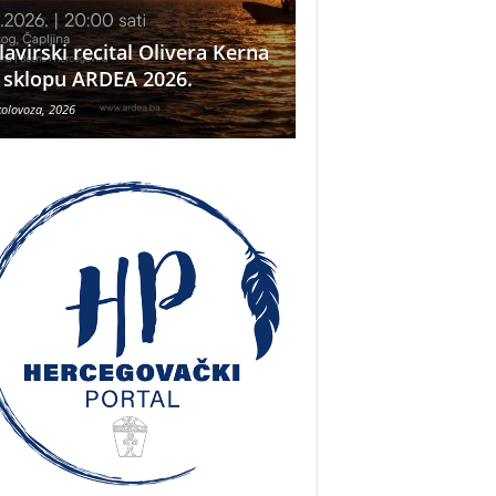
Neizbrisiva uloga 
lavirski recital Olivera Kerna
Hrvata iz BiH u Ope
 sklopu ARDEA 2026.
Oluja
kolovoza, 2026
5 kolovoza, 2026