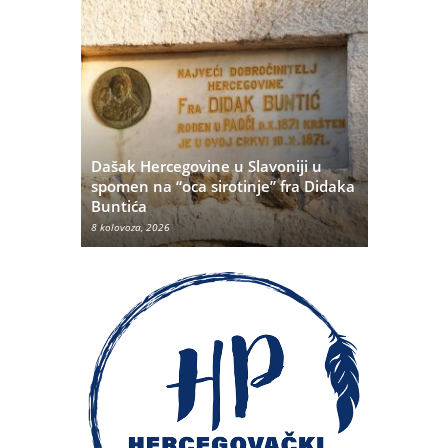
Dašak Hercegovine u Slavoniji u
titutivna
spomen na “oca sirotinje” fra Didaka
Što se ne
Buntića
najvećih 
8 kolovoza, 2026
8 kolovoza, 20