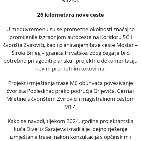
R425a.
26 kilometara nove ceste
U međuvremenu su se prometne okolnosti značajno
promijenile izgradnjom autoceste na Koridoru 5C i
čvorišta Zvirovići, kao i planiranjem brze ceste Mostar –
Široki Brijeg – granica Hrvatske, zbog čega je bilo
potrebno prilagoditi plansku i projektnu dokumentaciju
novim prometnim tokovima.
Projekt izmještanja trase M6 obuhvaća povezivanje
čvorišta Podledinac preko područja Grljevića, Cerna i
Miletine s čvorištem Zvirovići i magistralnom cestom
M17.
Kako se navodi, tijekom 2024. godine projektantska
kuća Divel iz Sarajeva izradila je idejno rješenje
izmještanja trase, nakon konzultacija s općinskim i