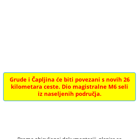
Grude i Čapljina će biti povezani s novih 26
kilometara ceste. Dio magistralne M6 seli
iz naseljenih područja.