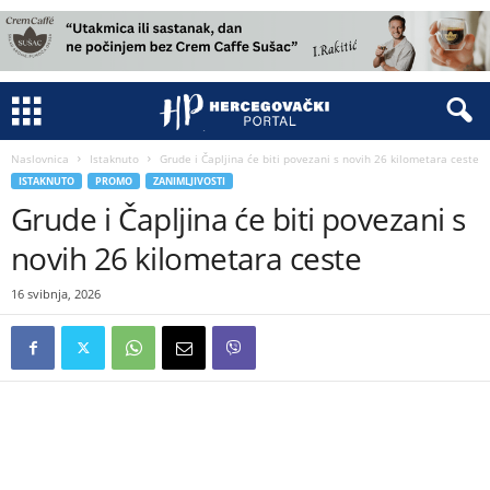
Naslovnica
Istaknuto
Grude i Čapljina će biti povezani s novih 26 kilometara ceste
ISTAKNUTO
PROMO
ZANIMLJIVOSTI
Grude i Čapljina će biti povezani s
novih 26 kilometara ceste
16 svibnja, 2026