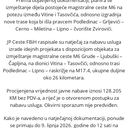
Prema objavljenoj dokumentaciji, planira se
izmještanje dijela postojeće magistralne ceste M6 na
potezu između Vitine i Tasovčića, odnosno izgradnja
nove trase koja bi išla pravcem Podledinac – Grljevići –
Cerno – Miletina – Lipno – čvorište Zvirovići.
JP Ceste FBiH raspisale su natječaj za nabavu usluga
izrade idejnih projekata s dispozicijom objekata za
izmještanje magistralne ceste M6 Grude – Ljubuški –
Čapljina, na dionici Vitina – Tasovčići, odnosno trasi
Podledinac – Lipno – raskrižje na M17.4, ukupne duljine
oko 26 kilometara.
Procijenjena vrijednost javne nabave iznosi 128.205
KM bez PDV-a, a riječ je o otvorenom postupku za
nabavu usluga. Okvirni sporazum nije predviđen.
Kako je navedeno u natječajnoj dokumentaciji, ponude
se primaju do 9. lipnja 2026. godine do 12 sati na