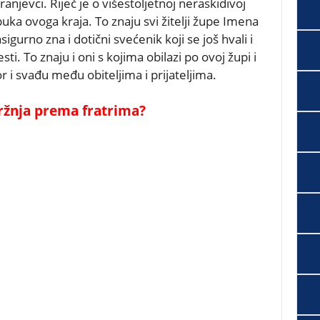
anjevci. Riječ je o višestoljetnoj neraskidivoj
puka ovoga kraja. To znaju svi žitelji župe Imena
gurno zna i dotični svećenik koji se još hvali i
i. To znaju i oni s kojima obilazi po ovoj župi i
r i svađu među obiteljima i prijateljima.
žnja prema fratrima?