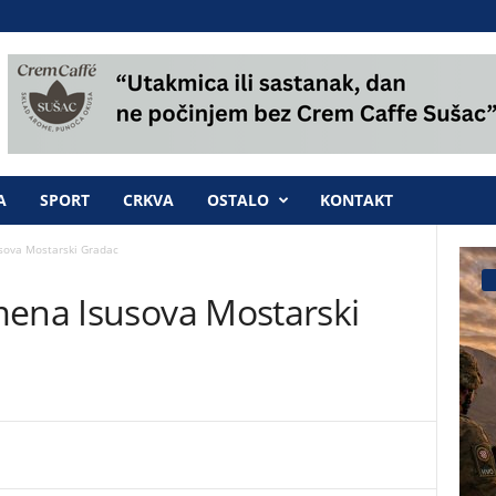
A
SPORT
CRKVA
OSTALO
KONTAKT
sova Mostarski Gradac
mena Isusova Mostarski