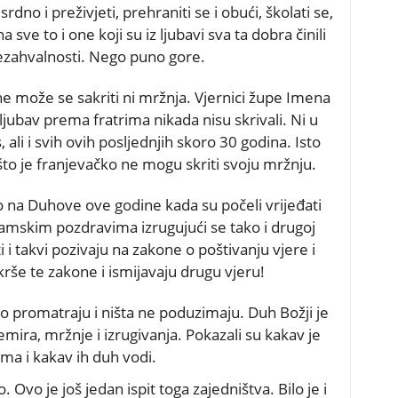
dno i preživjeti, prehraniti se i obući, školati se,
a sve to i one koji su iz ljubavi sva ta dobra činili
ezahvalnosti. Nego puno gore.
ne može se sakriti ni mržnja. Vjernici župe Imena
jubav prema fratrima nikada nisu skrivali. Ni u
ali i svih ovih posljednjih skoro 30 godina. Isto
a što je franjevačko ne mogu skriti svoju mržnju.
 na Duhove ove godine kada su počeli vrijeđati
amskim pozdravima izrugujući se tako i drugoj
i i takvi pozivaju na zakone o poštivanju vjere i
krše te zakone i ismijavaju drugu vjeru!
no promatraju i ništa ne poduzimaju. Duh Božji je
emira, mržnje i izrugivanja. Pokazali su kakav je
ima i kakav ih duh vodi.
o. Ovo je još jedan ispit toga zajedništva. Bilo je i