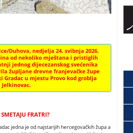
e/Duhova, nedjelja 24. svibnja 2026.
na od nekoliko mještana i pristiglih
ratnji jednog dijecezanskog svećenika
rila župljane drevne franjevačke župe
i Gradac u mjestu Provo kod groblja
Jelkinovac.
SMETAJU FRATRI?
ac jedna je od najstarijih hercegovačkih župa a