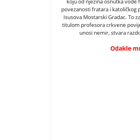
koju od njezina osnutka vode fr
povezanosti fratara i katoličkog 
Isusova Mostarski Gradac. To zasi
titulom profesora crkvene povijest
unosi nemir, stvara razdo
Odakle mr