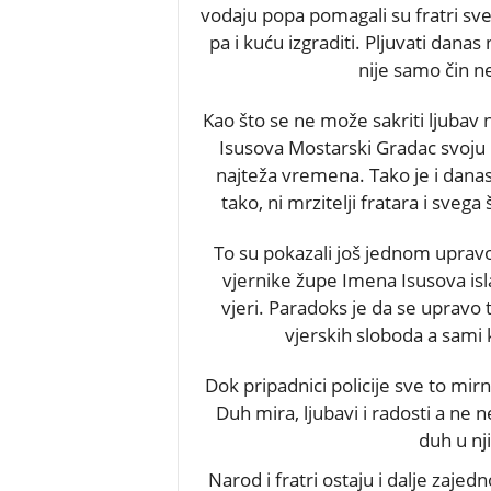
vodaju popa pomagali su fratri svesr
pa i kuću izgraditi. Pljuvati danas n
nije samo čin n
Kao što se ne može sakriti ljubav 
Isusova Mostarski Gradac svoju l
najteža vremena. Tako je i danas, 
tako, ni mrzitelji fratara i sveg
To su pokazali još jednom upravo
vjernike župe Imena Isusova isl
vjeri. Paradoks je da se upravo t
vjerskih sloboda a sami 
Dok pripadnici policije sve to mir
Duh mira, ljubavi i radosti a ne n
duh u nj
Narod i fratri ostaju i dalje zajedn