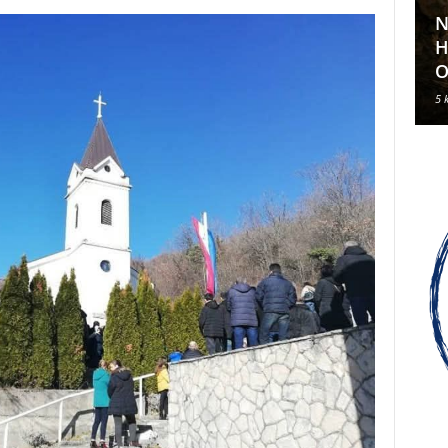
N
Klavirski recital Olivera Kerna
H
u sklopu ARDEA 2026.
O
6 kolovoza, 2026
5 