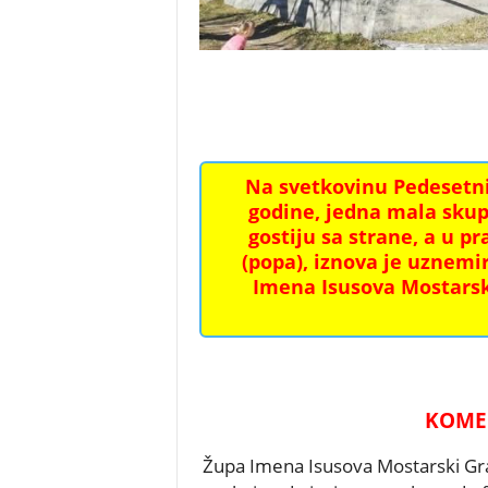
Na svetkovinu Pedesetnic
godine, jedna mala skupi
gostiju sa strane, a u p
(popa), iznova je uznemi
Imena Isusova Mostarsk
KOME 
Župa Imena Isusova Mostarski Grad