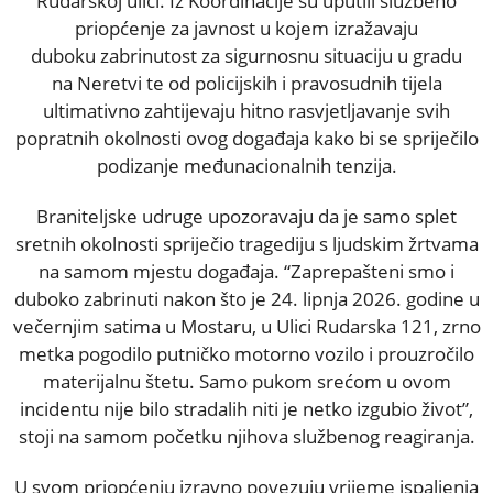
Rudarskoj ulici. Iz Koordinacije su uputili službeno
priopćenje za javnost u kojem izražavaju
duboku zabrinutost za sigurnosnu situaciju u gradu
na Neretvi te od policijskih i pravosudnih tijela
ultimativno zahtijevaju hitno rasvjetljavanje svih
popratnih okolnosti ovog događaja kako bi se spriječilo
podizanje međunacionalnih tenzija.
Braniteljske udruge upozoravaju da je samo splet
sretnih okolnosti spriječio tragediju s ljudskim žrtvama
na samom mjestu događaja. “Zaprepašteni smo i
duboko zabrinuti nakon što je 24. lipnja 2026. godine u
večernjim satima u Mostaru, u Ulici Rudarska 121, zrno
metka pogodilo putničko motorno vozilo i prouzročilo
materijalnu štetu. Samo pukom srećom u ovom
incidentu nije bilo stradalih niti je netko izgubio život”,
stoji na samom početku njihova službenog reagiranja.
U svom priopćenju izravno povezuju vrijeme ispaljenja