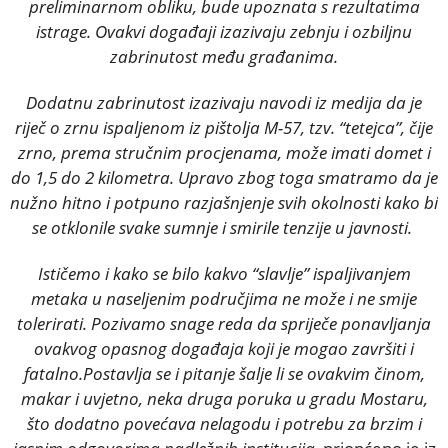
preliminarnom obliku, bude upoznata s rezultatima
istrage. Ovakvi događaji izazivaju zebnju i ozbiljnu
zabrinutost među građanima.
Dodatnu zabrinutost izazivaju navodi iz medija da je
riječ o zrnu ispaljenom iz pištolja M-57, tzv. “tetejca”, čije
zrno, prema stručnim procjenama, može imati domet i
do 1,5 do 2 kilometra. Upravo zbog toga smatramo da je
nužno hitno i potpuno razjašnjenje svih okolnosti kako bi
se otklonile svake sumnje i smirile tenzije u javnosti.
Ističemo i kako se bilo kakvo “slavlje” ispaljivanjem
metaka u naseljenim područjima ne može i ne smije
tolerirati. Pozivamo snage reda da spriječe ponavljanja
ovakvog opasnog događaja koji je mogao završiti i
fatalno.Postavlja se i pitanje šalje li se ovakvim činom,
makar i uvjetno, neka druga poruka u gradu Mostaru,
što dodatno povećava nelagodu i potrebu za brzim i