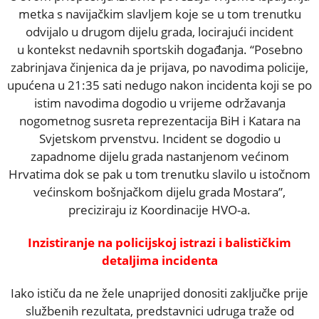
metka s navijačkim slavljem koje se u tom trenutku
odvijalo u drugom dijelu grada, locirajući incident
u kontekst nedavnih sportskih događanja. “Posebno
zabrinjava činjenica da je prijava, po navodima policije,
upućena u 21:35 sati nedugo nakon incidenta koji se po
istim navodima dogodio u vrijeme održavanja
nogometnog susreta reprezentacija BiH i Katara na
Svjetskom prvenstvu. Incident se dogodio u
zapadnome dijelu grada nastanjenom većinom
Hrvatima dok se pak u tom trenutku slavilo u istočnom
većinskom bošnjačkom dijelu grada Mostara”,
preciziraju iz Koordinacije HVO-a.
Inzistiranje na policijskoj istrazi i balističkim
detaljima incidenta
Iako ističu da ne žele unaprijed donositi zaključke prije
službenih rezultata, predstavnici udruga traže od