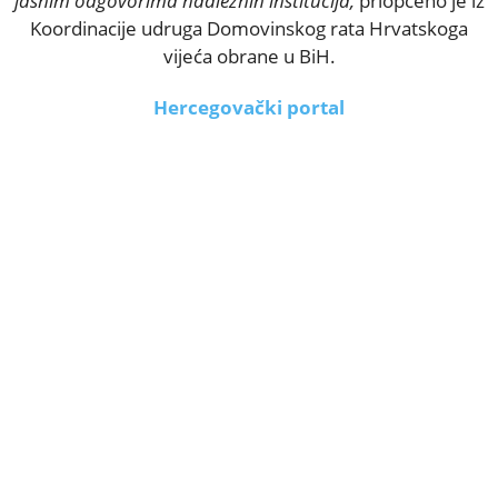
jasnim odgovorima nadležnih institucija,
priopćeno je iz
Koordinacije udruga Domovinskog rata Hrvatskoga
vijeća obrane u BiH.
Hercegovački portal