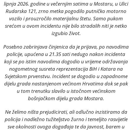
lipnja 2026. godine u večernjim satima u Mostaru, u Ulici
Rudarska 121, zrno metka pogodilo putničko motorno
vozilo i prouzročilo materijalnu štetu. Samo pukom
srećom u ovom incidentu nije bilo stradalih niti je netko
izgubio život.
Posebno zabrinjava činjenica da je prijava, po navodima
policije, upućena u 21.35 sati nedugo nakon incidenta
koji se po istim navodima dogodio u vrijeme održavanja
nogometnog susreta reprezentacija BiH i Katara na
Svjetskom prvenstvu. Incident se dogodio u zapadnome
dijelu grada nastanjenom većinom Hrvatima dok se pak
u tom trenutku slavilo u istočnom većinskom
bošnjačkom dijelu grada Mostara.
Ne želimo ništa prejudicirati, ali odlučno inzistiramo da
policija i nadležno tužiteljstvo žurno i temeljito rasvijetle
sve okolnosti ovoga događaja te da javnost, barem u