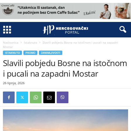
Naslovnica
Istaknuto
Slavili pobjedu Bosne na istočnom i pucali na zapadni
Mostar
ISTAKNUTO
PROMO
ZANIMLJIVOSTI
Slavili pobjedu Bosne na istočnom
i pucali na zapadni Mostar
26 lipnja, 2026