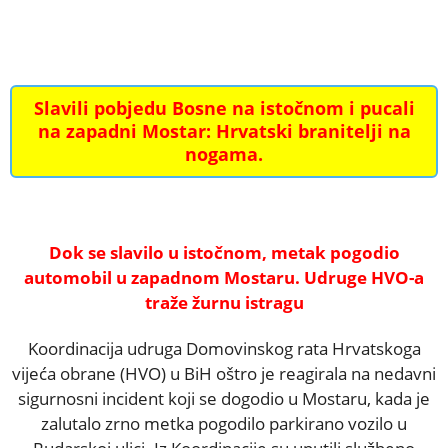
Slavili pobjedu Bosne na istočnom i pucali
na zapadni Mostar: Hrvatski branitelji na
nogama.
Dok se slavilo u istočnom, metak pogodio
automobil u zapadnom Mostaru. Udruge HVO-a
traže žurnu istragu
Koordinacija udruga Domovinskog rata Hrvatskoga
vijeća obrane (HVO) u BiH oštro je reagirala na nedavni
sigurnosni incident koji se dogodio u Mostaru, kada je
zalutalo zrno metka pogodilo parkirano vozilo u