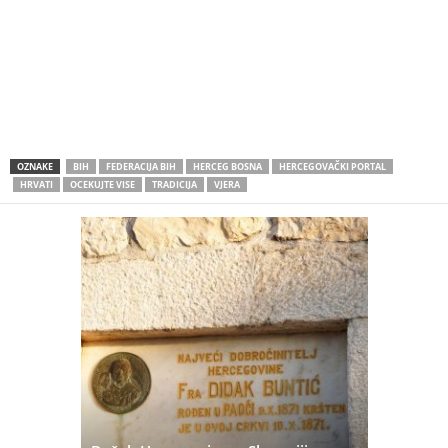
OZNAKE
BIH
FEDERACIJA BIH
HERCEG BOSNA
HERCEGOVAČKI PORTAL
HRVATI
OCEKUJTE VISE
TRADICIJA
VJERA