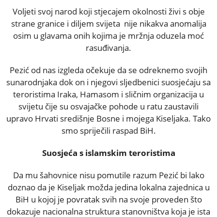
Voljeti svoj narod koji stjecajem okolnosti živi s obje
strane granice i diljem svijeta nije nikakva anomalija
osim u glavama onih kojima je mržnja oduzela moć
rasuđivanja.
Pezić od nas izgleda očekuje da se odreknemo svojih
sunarodnjaka dok on i njegovi sljedbenici suosjećaju sa
teroristima Iraka, Hamasom i sličnim organizacija u
svijetu čije su osvajačke pohode u ratu zaustavili
upravo Hrvati središnje Bosne i mojega Kiseljaka. Tako
smo spriječili raspad BiH.
Suosjeća s islamskim teroristima
Da mu šahovnice nisu pomutile razum Pezić bi lako
doznao da je Kiseljak možda jedina lokalna zajednica u
BiH u kojoj je povratak svih na svoje proveden što
dokazuje nacionalna struktura stanovništva koja je ista