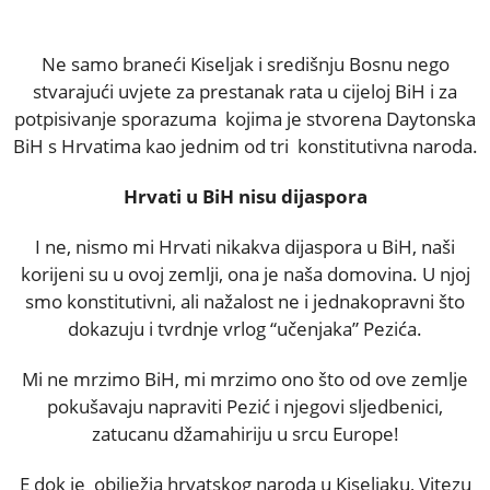
Ne samo braneći Kiseljak i središnju Bosnu nego
stvarajući uvjete za prestanak rata u cijeloj BiH i za
potpisivanje sporazuma kojima je stvorena Daytonska
BiH s Hrvatima kao jednim od tri konstitutivna naroda.
Hrvati u BiH nisu dijaspora
I ne, nismo mi Hrvati nikakva dijaspora u BiH, naši
korijeni su u ovoj zemlji, ona je naša domovina. U njoj
smo konstitutivni, ali nažalost ne i jednakopravni što
dokazuju i tvrdnje vrlog “učenjaka” Pezića.
Mi ne mrzimo BiH, mi mrzimo ono što od ove zemlje
pokušavaju napraviti Pezić i njegovi sljedbenici,
zatucanu džamahiriju u srcu Europe!
E dok je obilježja hrvatskog naroda u Kiseljaku, Vitezu