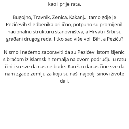
kao i prije rata.
Bugojno, Travnik, Zenica, Kakanj… tamo gdje je
Pezićevih sljedbenika prilično, potpuno su promijenili
nacionalnu strukturu stanovništva, a Hrvati i Srbi su
građani drugog reda. I tko sad više voli BiH, a Peziću?
Nismo i nećemo zaboraviti da su Pezićevi istomišljenici
s braćom iz islamskih zemalja na ovom području u ratu
činili su sve da nas ne bude. Kao što danas čine sve da
nam zgade zemlju za koju su naši najbolji sinovi živote
dali.