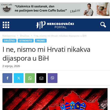
Naslovnica
Društvo
I ne, nismo mi Hrvati nikakva dijaspora u BiH
DRUŠTVO
ISTAKNUTO
PROMO
I ne, nismo mi Hrvati nikakva
dijaspora u BiH
2 srpnja, 2026