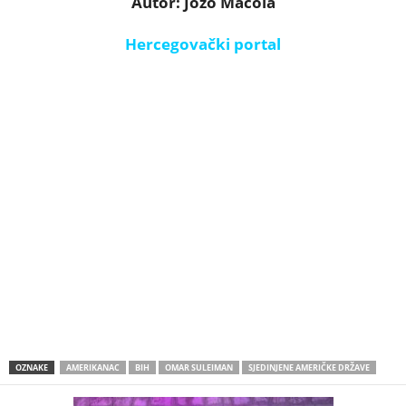
Autor: Jozo Macola
Hercegovački portal
OZNAKE
AMERIKANAC
BIH
OMAR SULEIMAN
SJEDINJENE AMERIČKE DRŽAVE