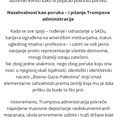
autoritet koristi kako bi pojačao političku poruku.
Nezahvalnost kao poruka – i pitanje Trumpove
administracije
Kada se sve spoji – rođenje i odrastanje u SADu,
karijera izgrađena na američkim institucijama, status
uglednog imama i profesora – i zatim se vidi javno
navijanje protiv reprezentacije vlastite domovine,
mnogi čitatelji ostaju zatečeni.
Ne zbog jedne utakmice, nego zbog poruke koju ona
nosi: u njegovoj skali lojalnosti, ideološki i identitetski
narativ „Bosna–Gaza–Palestina“ stoji iznad
elementarne zahvalnosti prema zemlji koja mu je dala
priliku da bude to što jest.
Istovremeno, Trumpova administracija pokreće
najavljene masovne deportacije nedokumentiranih
migranata, ukida privremene zaštite i traži države koje