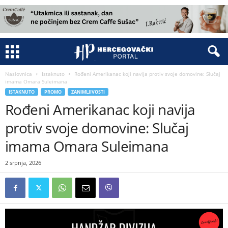
Naslovnica
Istaknuto
Rođeni Amerikanac koji navija protiv svoje domovine: Slučaj
imama Omara Suleimana
ISTAKNUTO
PROMO
ZANIMLJIVOSTI
Rođeni Amerikanac koji navija
protiv svoje domovine: Slučaj
imama Omara Suleimana
2 srpnja, 2026