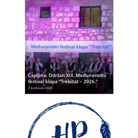
ć
 Alda
Čapljina: Održan XIX. Međunarodni
Čapljina:
festival klapa “Trebižat – 2026.”
Olivera K
7 kolovoza, 2026
7 kolovoza, 20