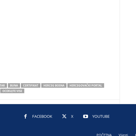
TAR
BUNA
CERTIFIKAT
HERCEG BOSNA
HERCEGOVAČKI PORTAL
OCEKUJTE VISE
FACEBOOK
X
YOUTUBE
POČETNA
Vijesti