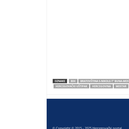
OZNAKE
BIH
BRATOVŠTINA S-NIKOLE-T" BUNA-MOS
HERCEGOVAČKI UŠTIPAK
HERCEGOVINA
MOSTAR
© Copyright © 2015 - 2025 Hercegovački portal.