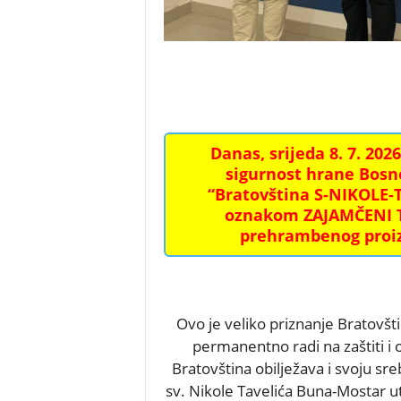
Danas, srijeda 8. 7. 202
sigurnost hrane Bosn
“Bratovština S-NIKOLE-T
oznakom ZAJAMČENI T
prehrambenog proi
Ovo je veliko priznanje Bratovštin
permanentno radi na zaštiti i
Bratovština obilježava i svoju sre
sv. Nikole Tavelića Buna-Mostar u