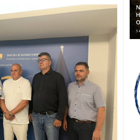
N
Klavirski recital Olivera Kerna
H
u sklopu ARDEA 2026.
O
6 kolovoza, 2026
5 