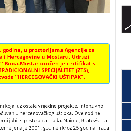
6. godine, u prostorijama Agencije za
e i Hercegovine u Mostaru, Udruzi
” Buna-Mostar uručen je certifikat s
RADICIONALNI SPECIJALITET (ZTS),
zvoda “HERCEGOVAČKI UŠTIPAK”.
i koja, uz ostale vrijedne projekte, intenzivno i
 očuvanju hercegovačkog uštipka. Ove godine
brni jubilej postojanja i rada. Naime, Bratovština
temeljena je 2001. godine i kroz 25 godina i rada