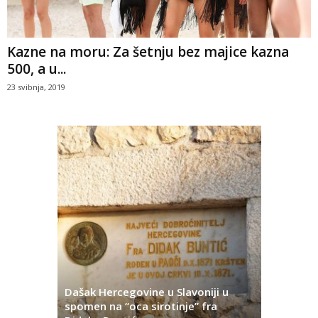
Kazne na moru: Za šetnju bez majice kazna
500, a u...
23 svibnja, 2019
Dašak Hercegovine u Slavoniji u
titutivna
spomen na “oca sirotinje” fra
Što se ne