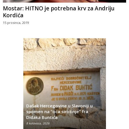
Mostar: HITNO je potrebna krv za Andriju
Kordića
15 prosinca, 2019
Dašak Hercegovine u Slavoniji u
titutivna
spomen na “oca sirotinje” fra
Što se ne
Didaka Buntića
najvećih l
8 kolovoza, 2026
8 kolovoza, 2