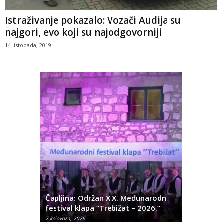
Istraživanje pokazalo: Vozači Audija su
najgori, evo koji su najodgovorniji
14 listopada, 2019
ć
 Alda
Čapljina: Održan XIX. Međunarodni
Čapljina:
festival klapa “Trebižat – 2026.”
Olivera K
7 kolovoza, 2026
7 kolovoza, 2