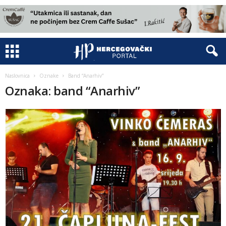
Naslovnica
Oznake
Band “Anarhiv”
Oznaka: band “Anarhiv”