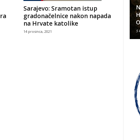
N
Sarajevo: Sramotan istup
Klavirski recital Olivera Kerna
H
gradonačelnice nakon napada
ra
u sklopu ARDEA 2026.
O
na Hrvate katolike
6 kolovoza, 2026
5 
14 prosinca, 2021