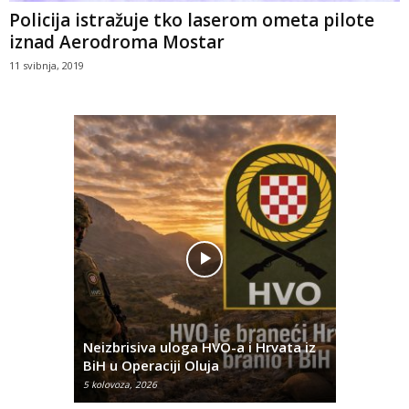
Policija istražuje tko laserom ometa pilote
iznad Aerodroma Mostar
11 svibnja, 2019
Pobjednič
rna u
Neizbrisiva uloga HVO-a i Hrvata iz
za dvije 
BiH u Operaciji Oluja
najtežem
5 kolovoza, 2026
5 kolovoza, 2