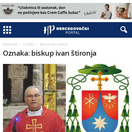
Naslovnica
Oznake
Biskup ivan štironja
Oznaka: biskup ivan štironja