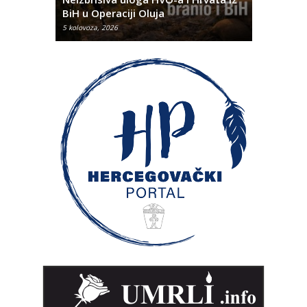
BiH u Operaciji Oluja
najtežem
5 kolovoza, 2026
5 kolovoza, 2