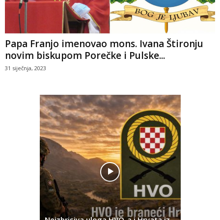
Papa Franjo imenovao mons. Ivana Štironju
novim biskupom Porečke i Pulske...
31 siječnja, 2023
Pobjednič
rna u
Neizbrisiva uloga HVO-a i Hrvata iz
za dvije 