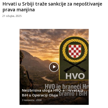
Hrvati u Srbiji traže sankcije za nepoštivanje
prava manjina
21 ožujka, 2025
Pobjednič
rna u
Neizbrisiva uloga HVO-a i Hrvata iz
za dvije 
BiH u Operaciji Oluja
najtežem
5 kolovoza, 2026
5 kolovoza, 2