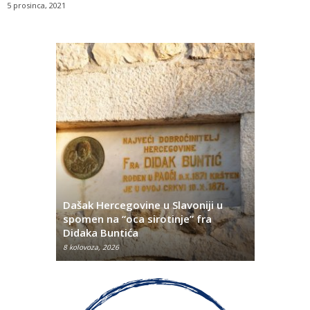
5 prosinca, 2021
Dašak Hercegovine u Slavoniji u
titutivna
spomen na “oca sirotinje” fra
Što se ne
Didaka Buntića
najvećih l
8 kolovoza, 2026
8 kolovoza, 2