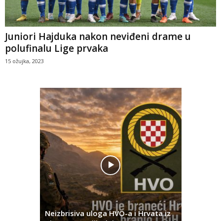
Juniori Hajduka nakon neviđeni drame u
polufinalu Lige prvaka
15 ožujka, 2023
Pobjednič
rna u
Neizbrisiva uloga HVO-a i Hrvata iz
za dvije 